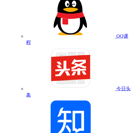
QQ课
程
今日头
条