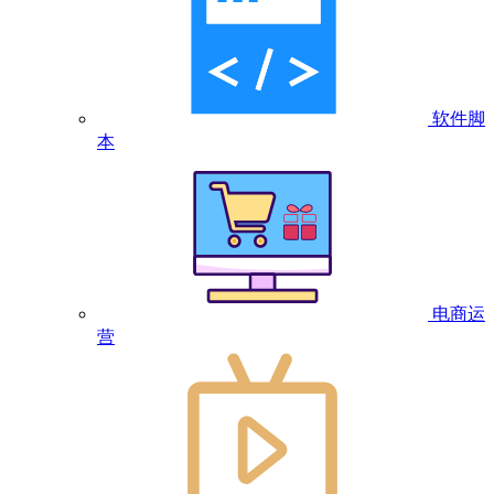
软件脚
本
电商运
营