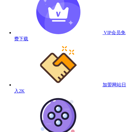
VIP会员
免
费下载
加盟网站
日
入2K