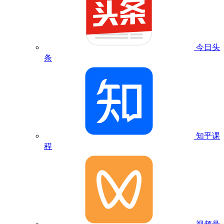
今日头
条
知乎课
程