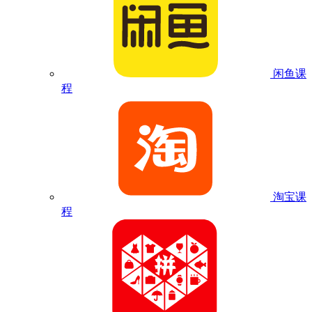
闲鱼课
程
淘宝课
程