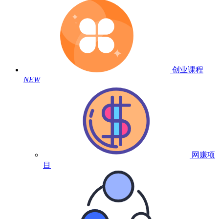
创业课程
NEW
网赚项
目