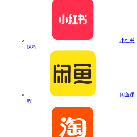
小红书
课程
闲鱼课
程