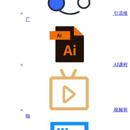
引流推
广
AI课程
视频剪
辑