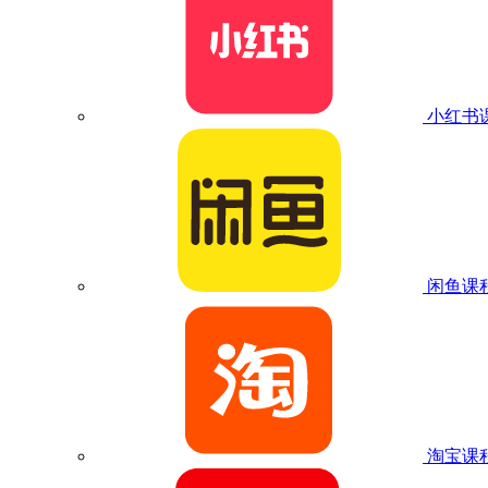
小红书
闲鱼课
淘宝课