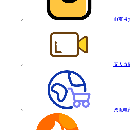
电商带
无人直
跨境电