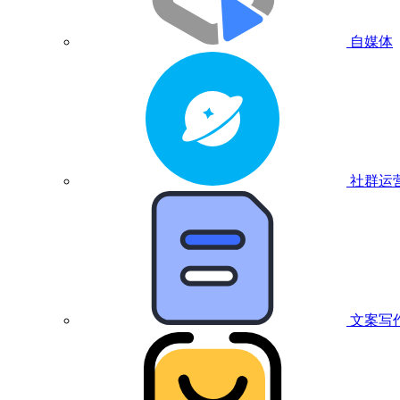
自媒体
社群运
文案写