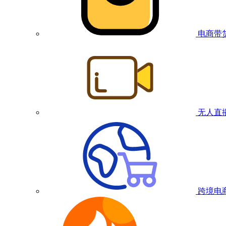
电商带
无人直
跨境电