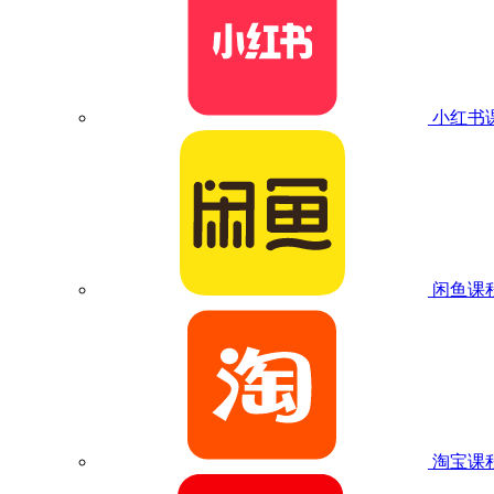
小红书
闲鱼课
淘宝课