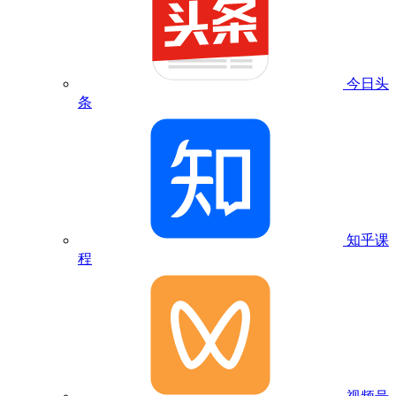
今日头
条
知乎课
程