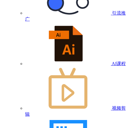
引流推
广
AI课程
视频剪
辑