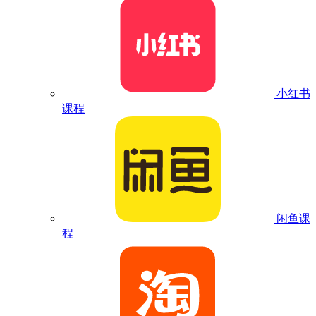
小红书
课程
闲鱼课
程