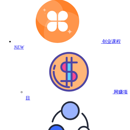
创业课程
NEW
网赚项
目