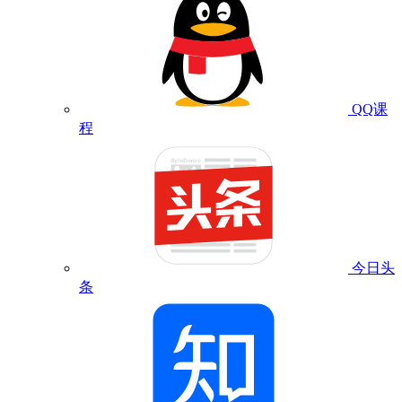
QQ课
程
今日头
条