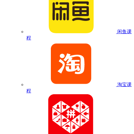
闲鱼课
程
淘宝课
程