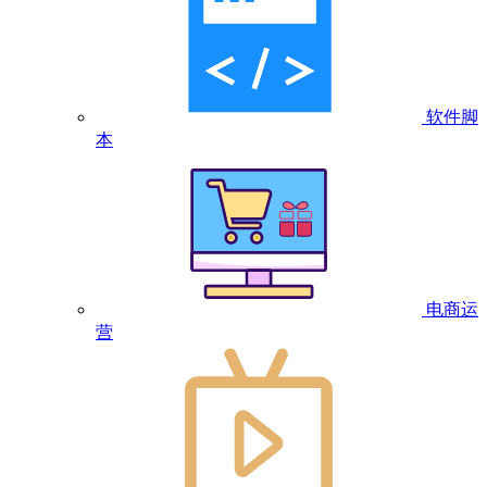
软件脚
本
电商运
营