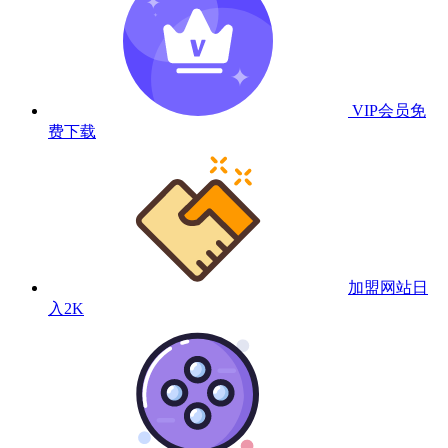
VIP会员
免
费下载
加盟网站
日
入2K