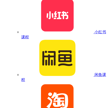
小红书
课程
闲鱼课
程