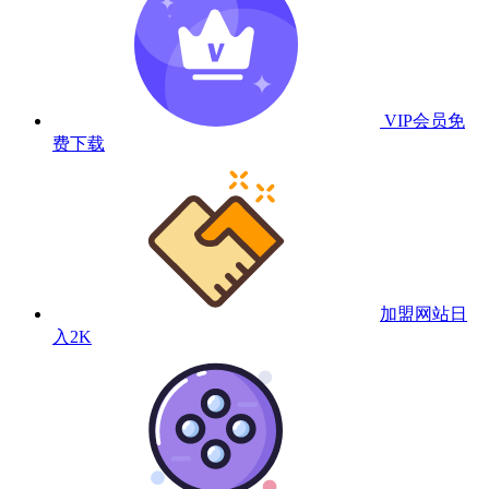
VIP会员
免
费下载
加盟网站
日
入2K