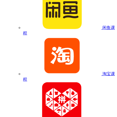
闲鱼课
程
淘宝课
程