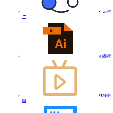
引流推
广
AI课程
视频剪
辑