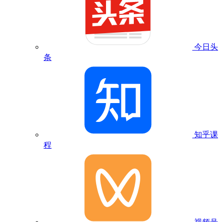
今日头
条
知乎课
程