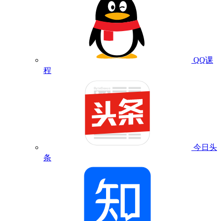
QQ课
程
今日头
条