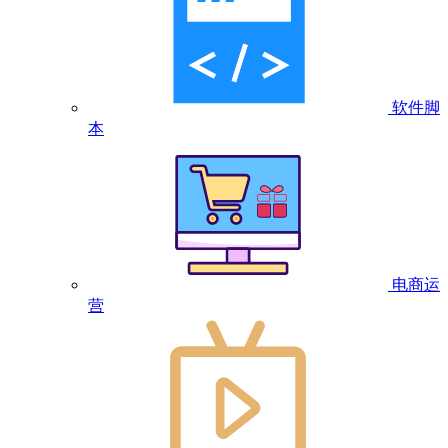
软件脚
本
电商运
营