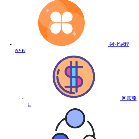
创业课程
NEW
网赚项
目