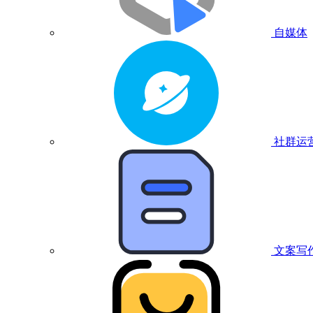
自媒体
社群运
文案写