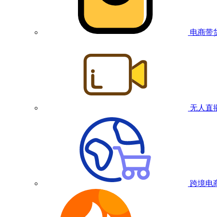
电商带
无人直
跨境电