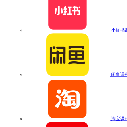
小红书
闲鱼课
淘宝课