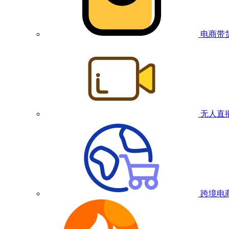
电商带
无人直
跨境电