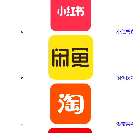
小红书
闲鱼课
淘宝课