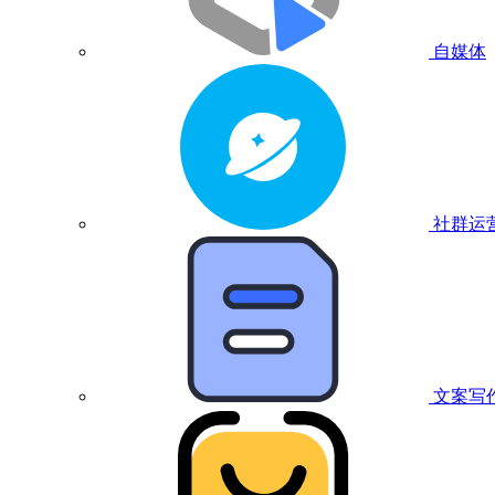
自媒体
社群运
文案写