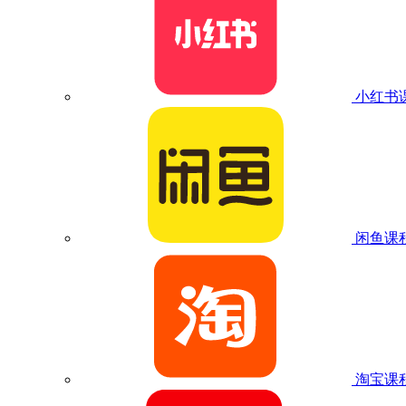
小红书
闲鱼课
淘宝课