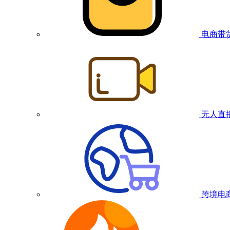
电商带
无人直
跨境电