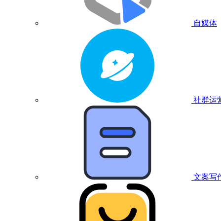
自媒体
社群运
文案写