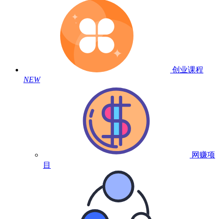
创业课程
NEW
网赚项
目