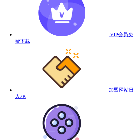
VIP会员
免
费下载
加盟网站
日
入2K