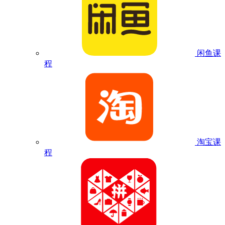
闲鱼课
程
淘宝课
程