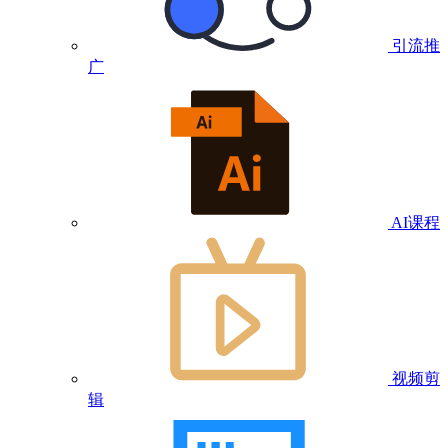
引流推
广
AI课程
视频剪
辑