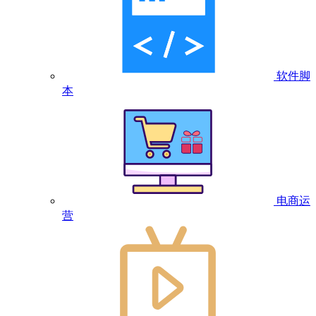
软件脚
本
电商运
营