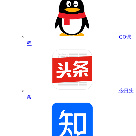
QQ课
程
今日头
条