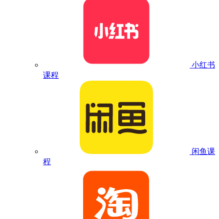
小红书
课程
闲鱼课
程