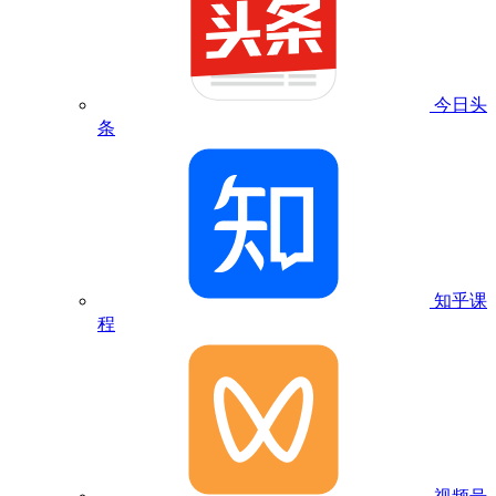
今日头
条
知乎课
程