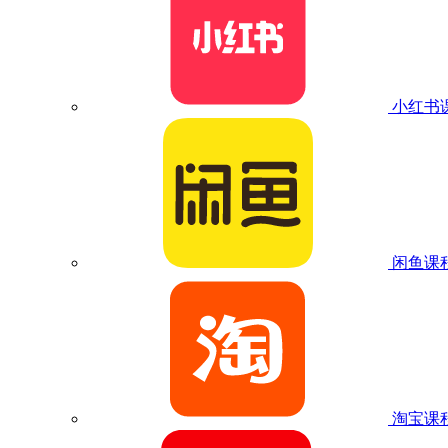
小红书
闲鱼课
淘宝课