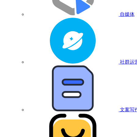
自媒体
社群运
文案写