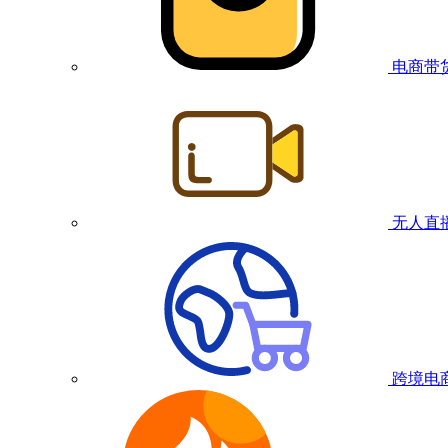
电商带
无人直
跨境电