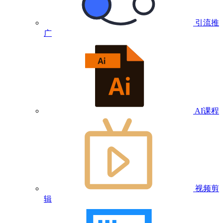
引流推
广
AI课程
视频剪
辑