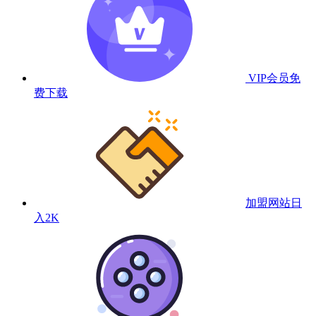
VIP会员
免
费下载
加盟网站
日
入2K