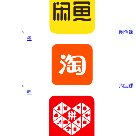
闲鱼课
程
淘宝课
程