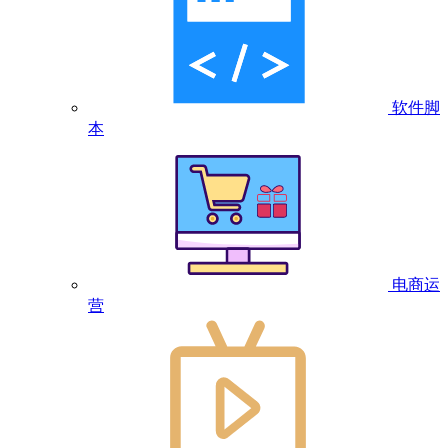
软件脚
本
电商运
营