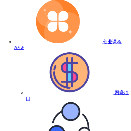
创业课程
NEW
网赚项
目