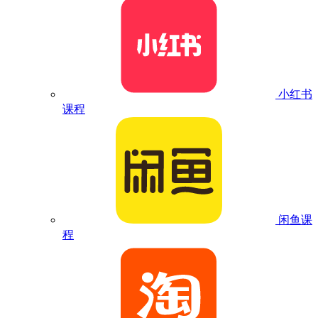
小红书
课程
闲鱼课
程