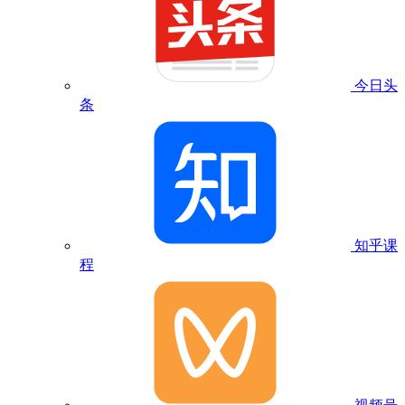
今日头
条
知乎课
程