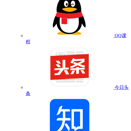
QQ课
程
今日头
条