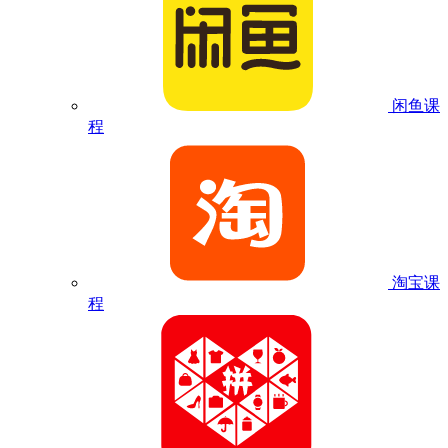
闲鱼课
程
淘宝课
程