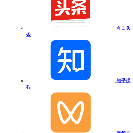
今日头
条
知乎课
程