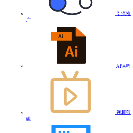
引流推
广
AI课程
视频剪
辑