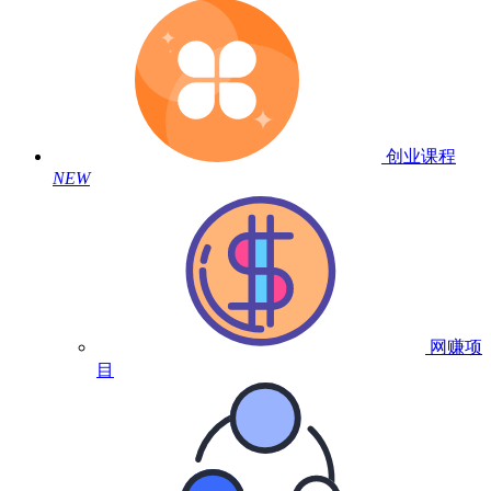
创业课程
NEW
网赚项
目