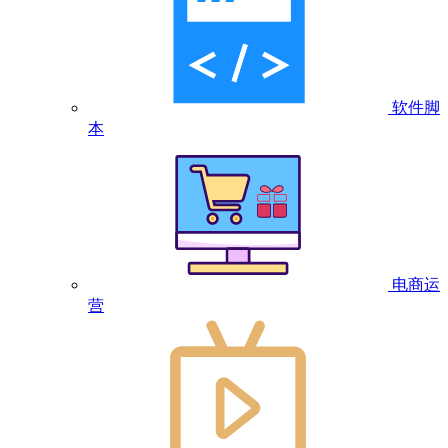
软件脚
本
电商运
营