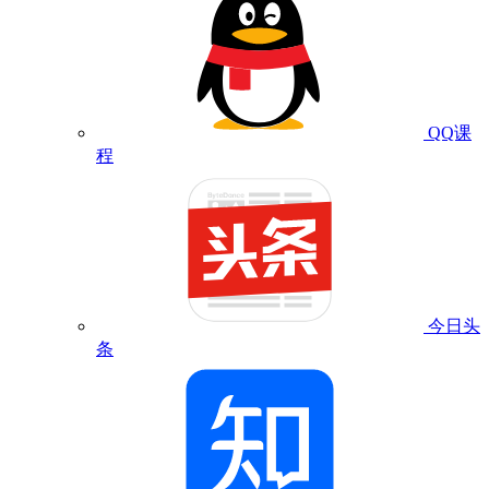
QQ课
程
今日头
条