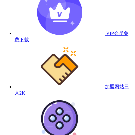
VIP会员
免
费下载
加盟网站
日
入2K