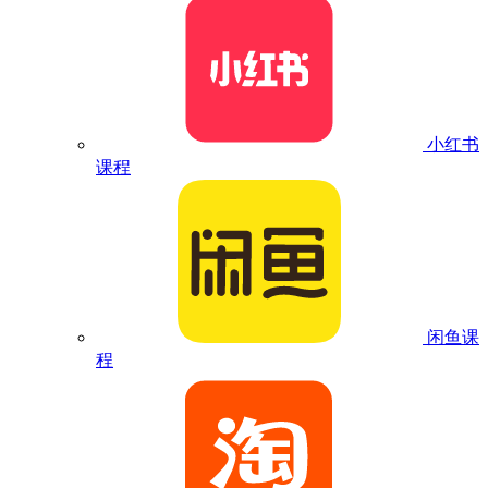
小红书
课程
闲鱼课
程