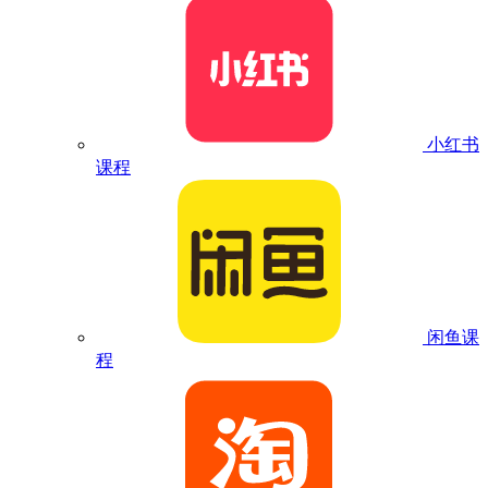
小红书
课程
闲鱼课
程