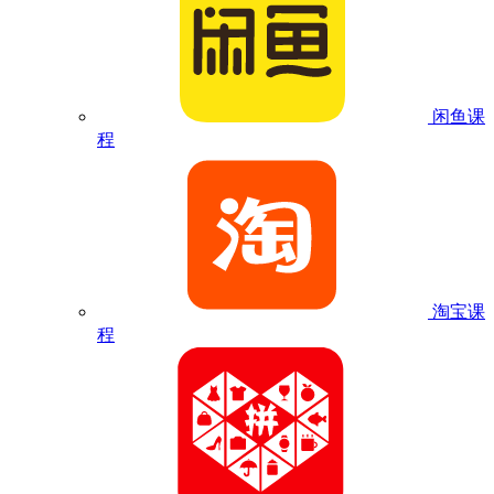
闲鱼课
程
淘宝课
程