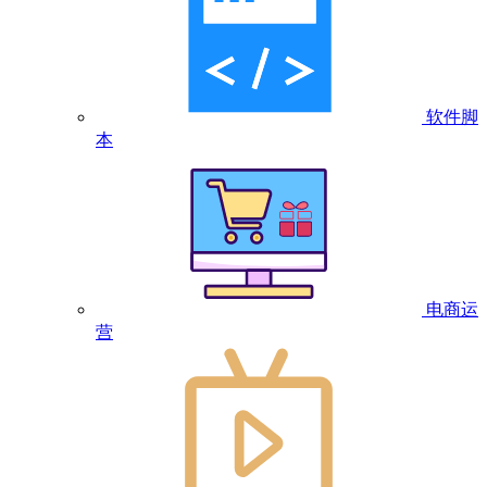
软件脚
本
电商运
营