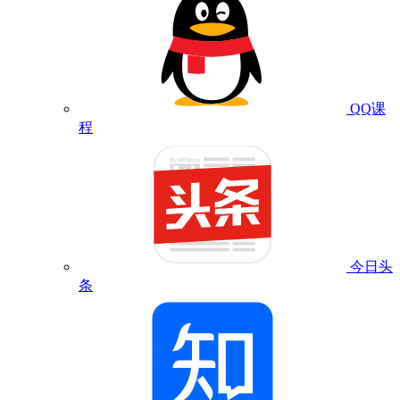
QQ课
程
今日头
条