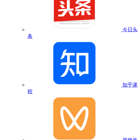
今日头
条
知乎课
程