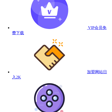
VIP会员
免
费下载
加盟网站
日
入2K