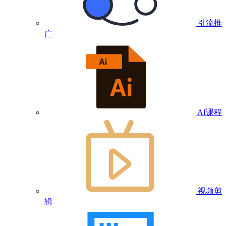
引流推
广
AI课程
视频剪
辑