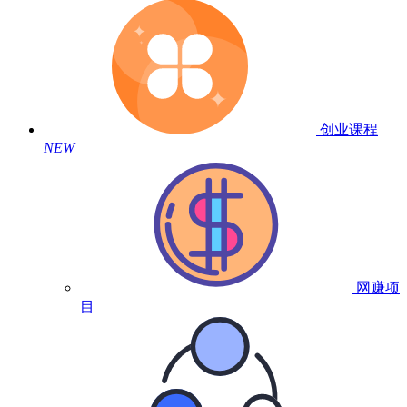
创业课程
NEW
网赚项
目