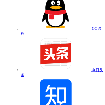
QQ课
程
今日头
条