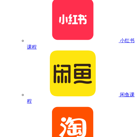
小红书
课程
闲鱼课
程