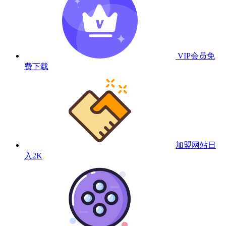
VIP会员
免
费下载
加盟网站
日
入2K