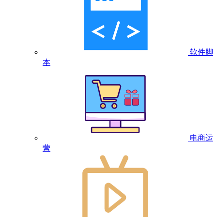
软件脚
本
电商运
营