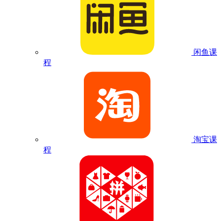
闲鱼课
程
淘宝课
程