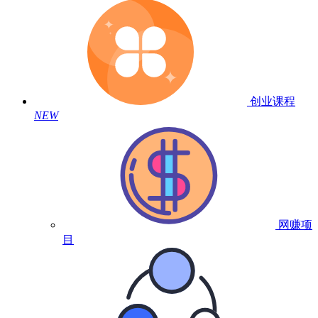
创业课程
NEW
网赚项
目