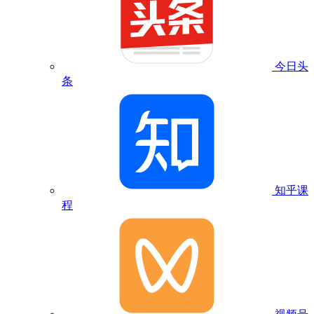
今日头
条
知乎课
程