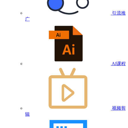
引流推
广
AI课程
视频剪
辑