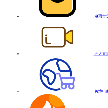
电商带
无人直
跨境电