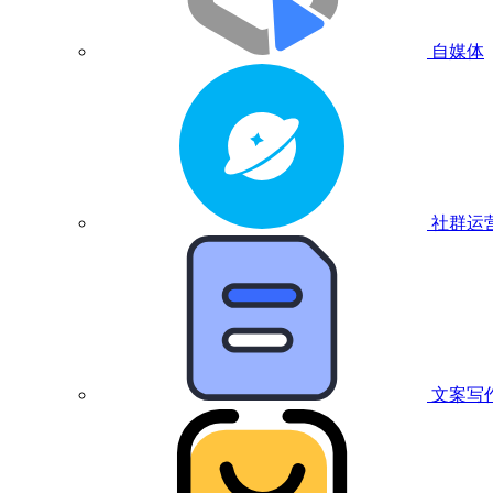
自媒体
社群运
文案写