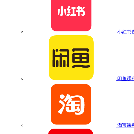
小红书
闲鱼课
淘宝课