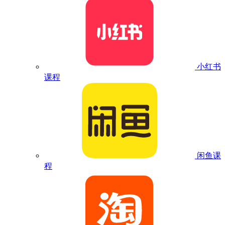
小红书
课程
闲鱼课
程