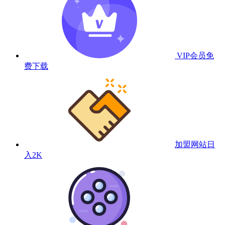
VIP会员
免
费下载
加盟网站
日
入2K