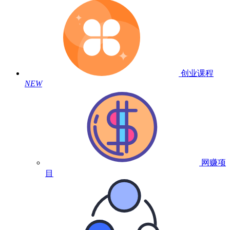
创业课程
NEW
网赚项
目