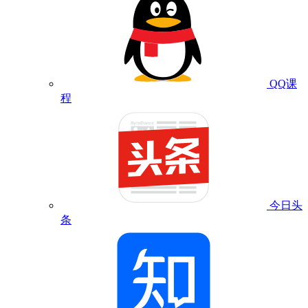
QQ课
程
今日头
条