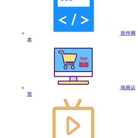
软件脚
本
电商运
营