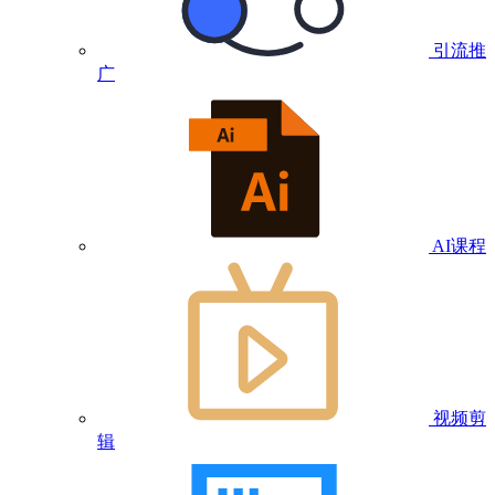
引流推
广
AI课程
视频剪
辑