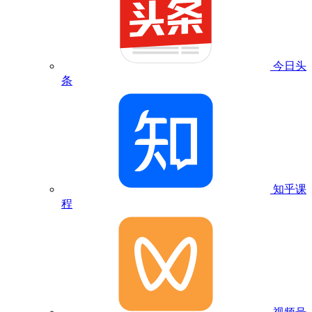
今日头
条
知乎课
程