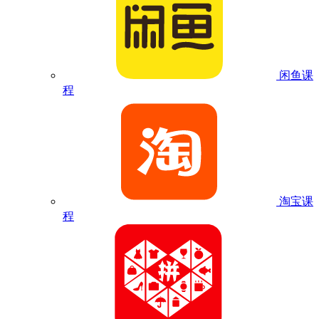
闲鱼课
程
淘宝课
程