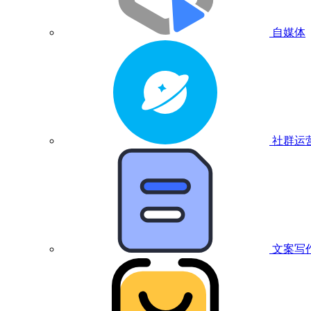
自媒体
社群运
文案写