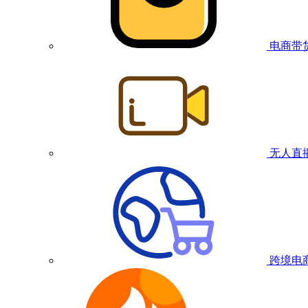
电商带
无人直
跨境电