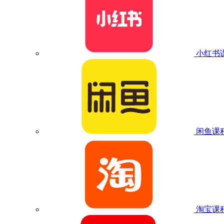
小红书
闲鱼课
淘宝课