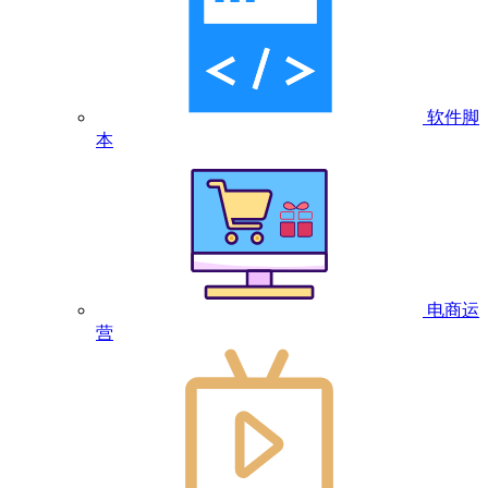
软件脚
本
电商运
营