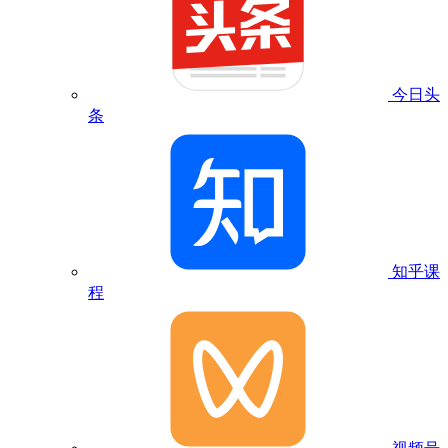
今日头
条
知乎课
程