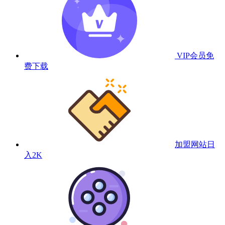
VIP会员
免
费下载
加盟网站
日
入2K