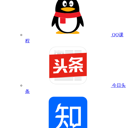
QQ课
程
今日头
条