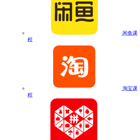
闲鱼课
程
淘宝课
程