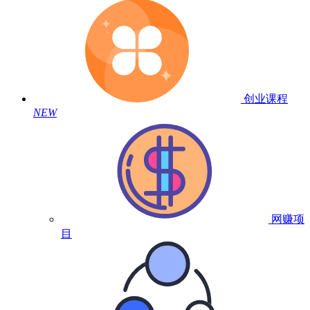
创业课程
NEW
网赚项
目