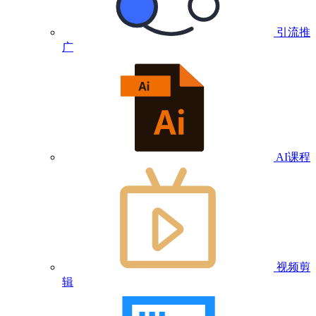
引流推
广
AI课程
视频剪
辑