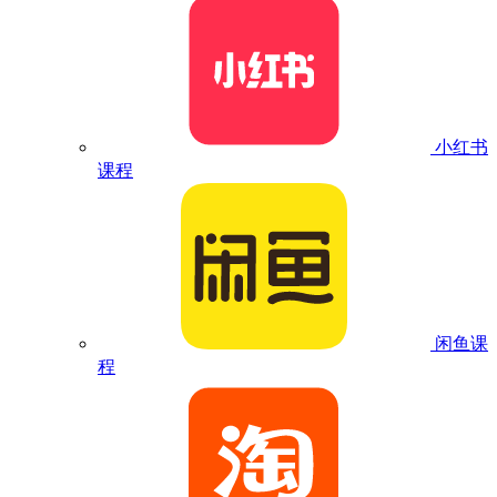
小红书
课程
闲鱼课
程