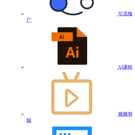
引流推
广
AI课程
视频剪
辑