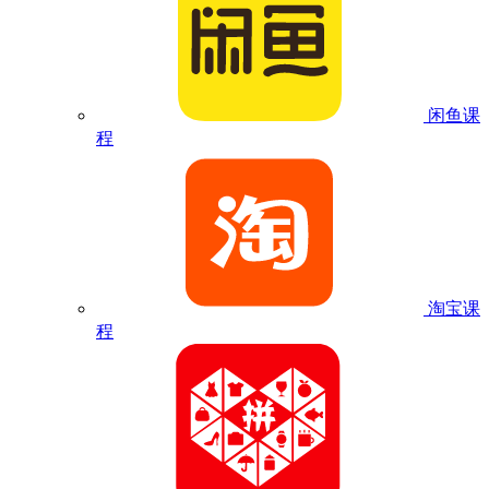
闲鱼课
程
淘宝课
程