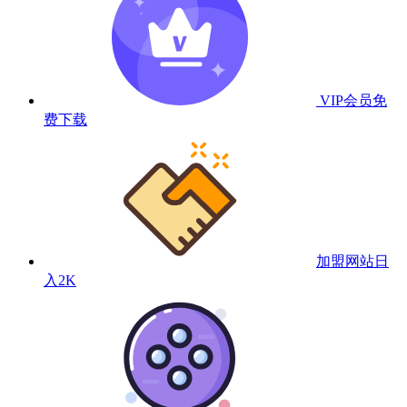
VIP会员
免
费下载
加盟网站
日
入2K