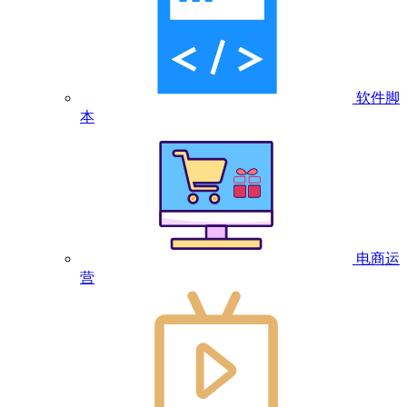
软件脚
本
电商运
营