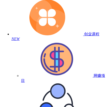
创业课程
NEW
网赚项
目