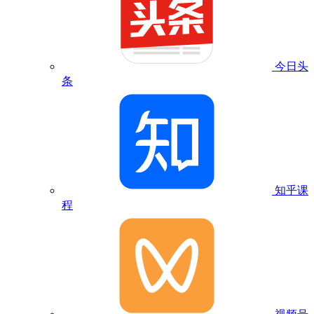
今日头
条
知乎课
程