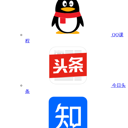
QQ课
程
今日头
条