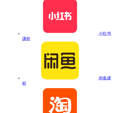
小红书
课程
闲鱼课
程