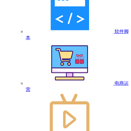
软件脚
本
电商运
营