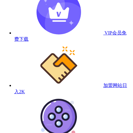
VIP会员
免
费下载
加盟网站
日
入2K