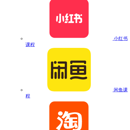
小红书
课程
闲鱼课
程