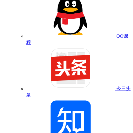
QQ课
程
今日头
条