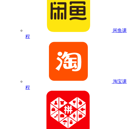
闲鱼课
程
淘宝课
程