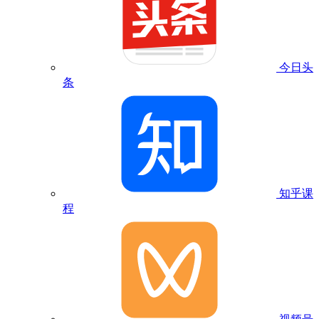
今日头
条
知乎课
程