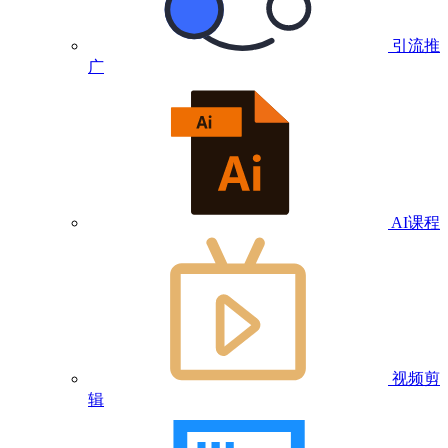
引流推
广
AI课程
视频剪
辑