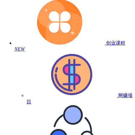
创业课程
NEW
网赚项
目