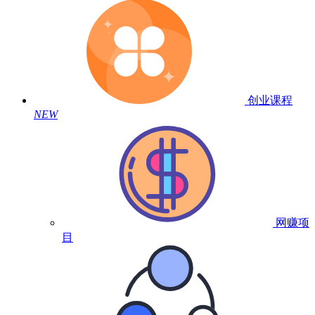
创业课程
NEW
网赚项
目