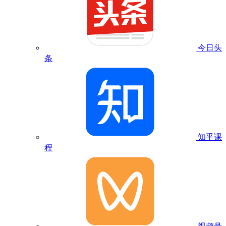
今日头
条
知乎课
程