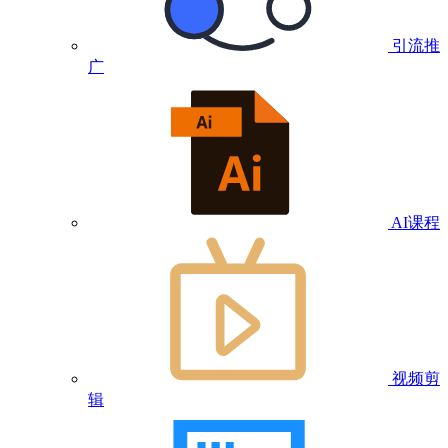
引流推
广
AI课程
视频剪
辑