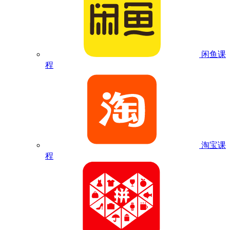
闲鱼课
程
淘宝课
程