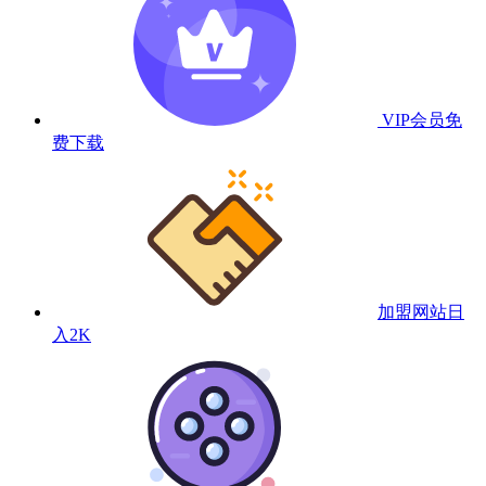
VIP会员
免
费下载
加盟网站
日
入2K