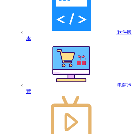
软件脚
本
电商运
营