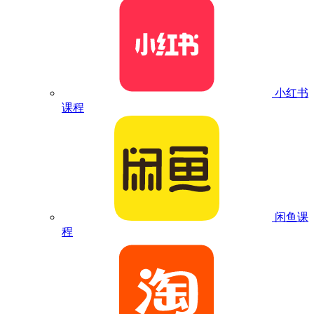
小红书
课程
闲鱼课
程