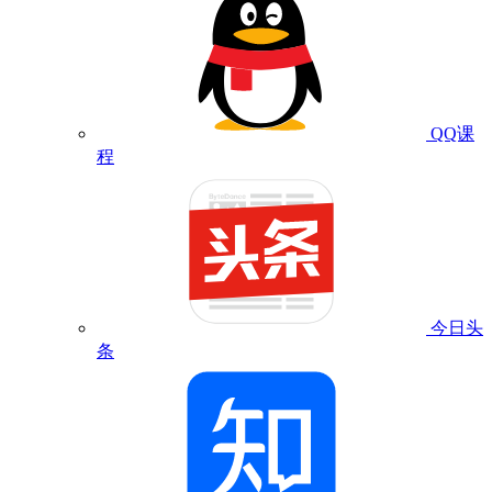
QQ课
程
今日头
条