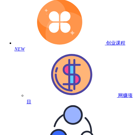
创业课程
NEW
网赚项
目