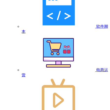
软件脚
本
电商运
营