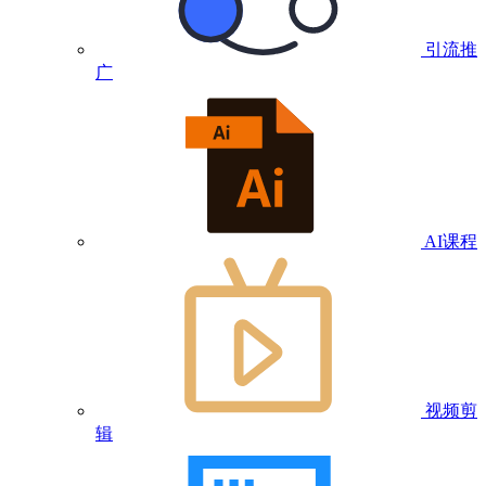
引流推
广
AI课程
视频剪
辑