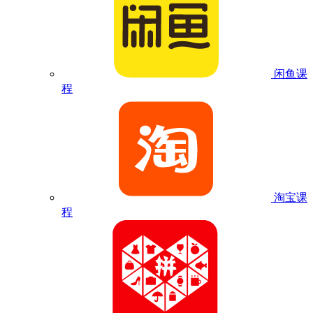
闲鱼课
程
淘宝课
程