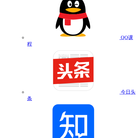
QQ课
程
今日头
条