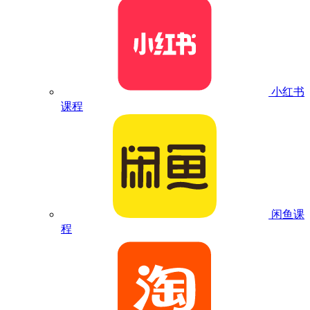
小红书
课程
闲鱼课
程