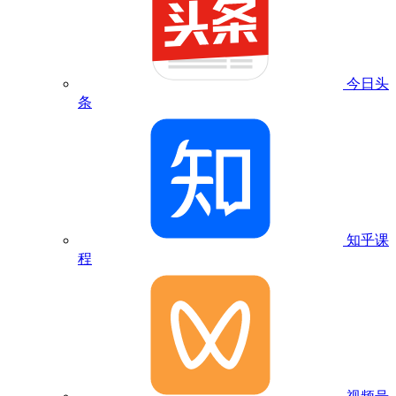
今日头
条
知乎课
程