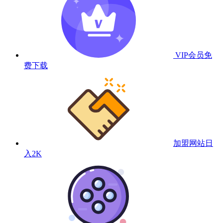
VIP会员
免
费下载
加盟网站
日
入2K