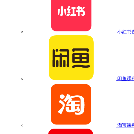
小红书
闲鱼课
淘宝课