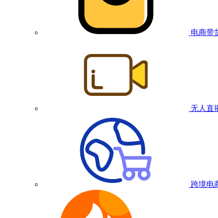
电商带
无人直
跨境电