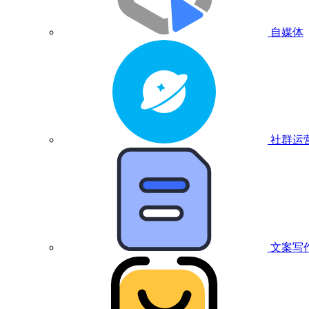
自媒体
社群运
文案写