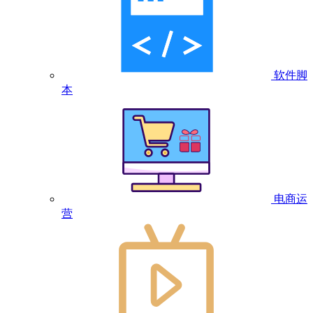
软件脚
本
电商运
营