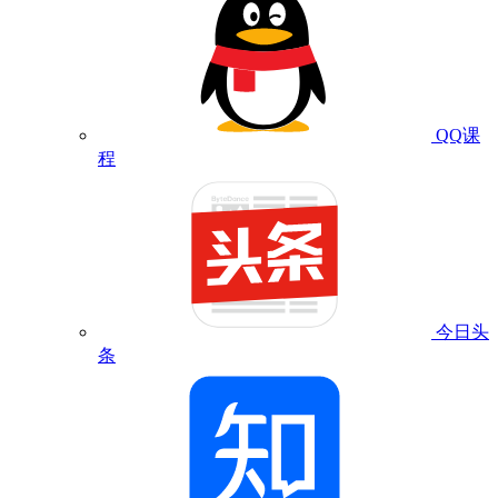
QQ课
程
今日头
条