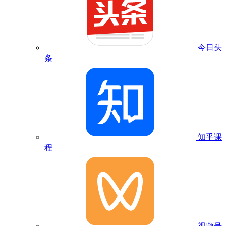
今日头
条
知乎课
程