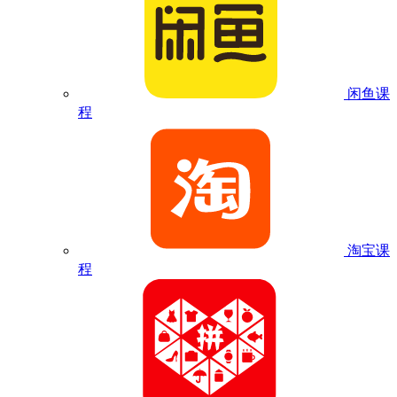
闲鱼课
程
淘宝课
程