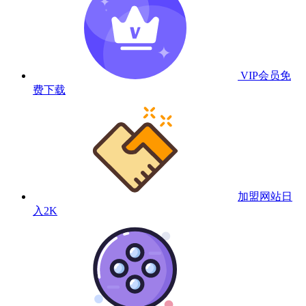
VIP会员
免
费下载
加盟网站
日
入2K