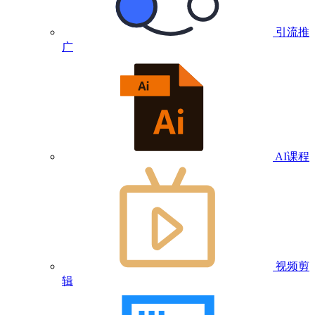
引流推
广
AI课程
视频剪
辑