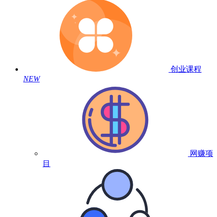
创业课程
NEW
网赚项
目