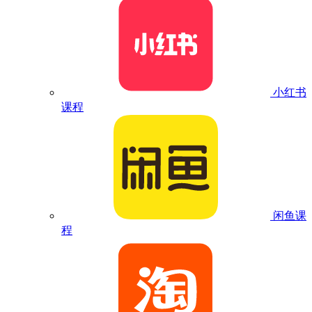
小红书
课程
闲鱼课
程