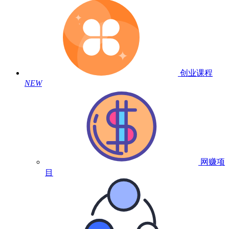
创业课程
NEW
网赚项
目