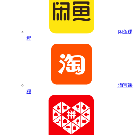
闲鱼课
程
淘宝课
程