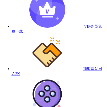
VIP会员
免
费下载
加盟网站
日
入2K