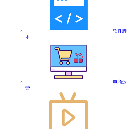
软件脚
本
电商运
营