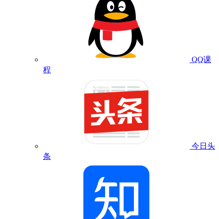
QQ课
程
今日头
条