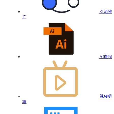
引流推
广
AI课程
视频剪
辑