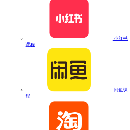
小红书
课程
闲鱼课
程