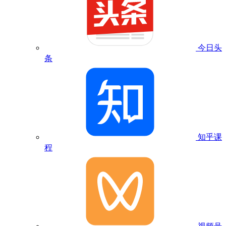
今日头
条
知乎课
程