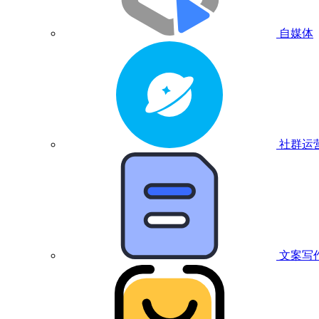
自媒体
社群运
文案写