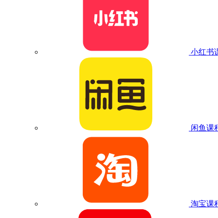
小红书
闲鱼课
淘宝课