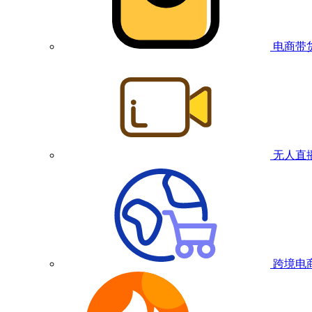
电商带
无人直
跨境电