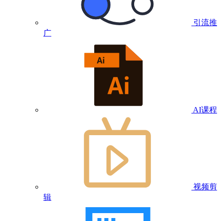
引流推
广
AI课程
视频剪
辑