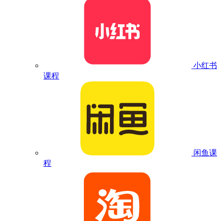
小红书
课程
闲鱼课
程