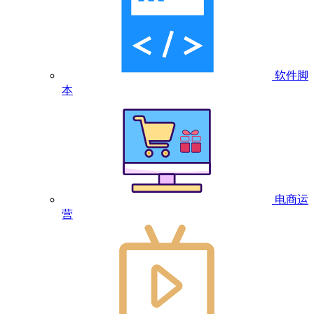
软件脚
本
电商运
营