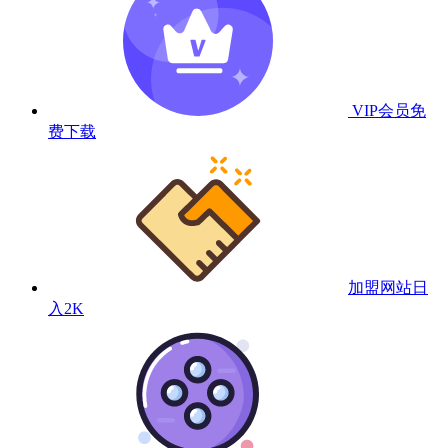
VIP会员
免
费下载
加盟网站
日
入2K