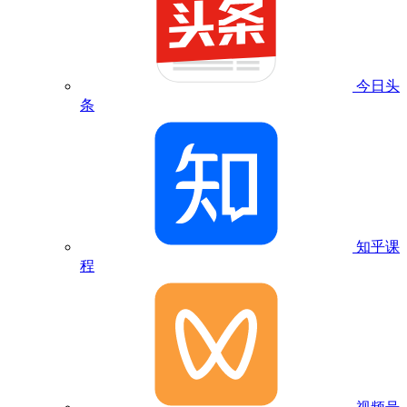
今日头
条
知乎课
程