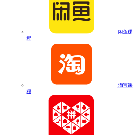
闲鱼课
程
淘宝课
程