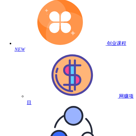
创业课程
NEW
网赚项
目