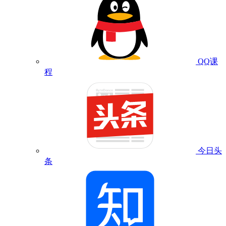
QQ课
程
今日头
条