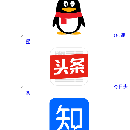
QQ课
程
今日头
条