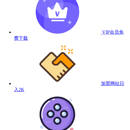
VIP会员
免
费下载
加盟网站
日
入2K