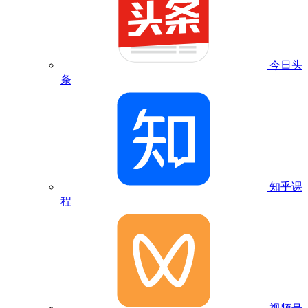
今日头
条
知乎课
程