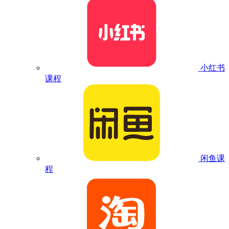
小红书
课程
闲鱼课
程