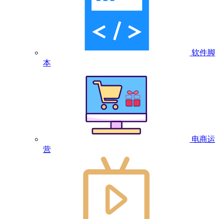
软件脚
本
电商运
营