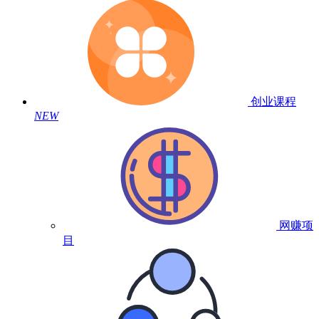
创业课程
NEW
网赚项
目