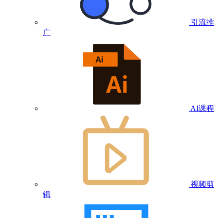
引流推
广
AI课程
视频剪
辑