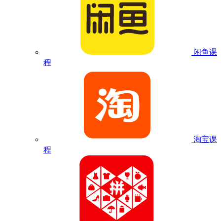
闲鱼课
程
淘宝课
程