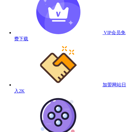
VIP会员
免
费下载
加盟网站
日
入2K