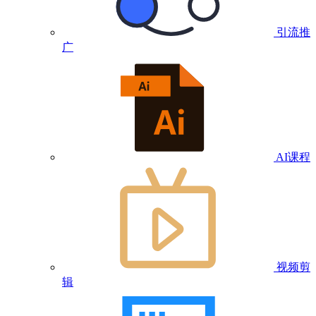
引流推
广
AI课程
视频剪
辑