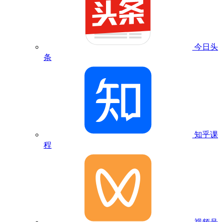
今日头
条
知乎课
程