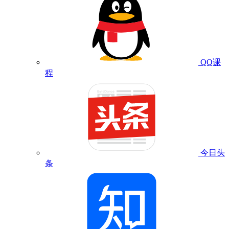
QQ课
程
今日头
条