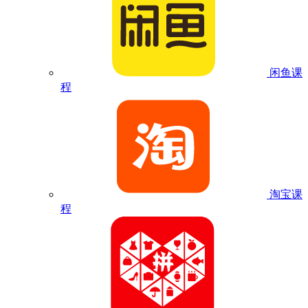
闲鱼课
程
淘宝课
程