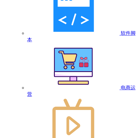
软件脚
本
电商运
营