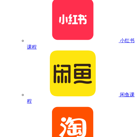
小红书
课程
闲鱼课
程