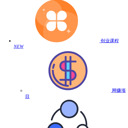
创业课程
NEW
网赚项
目