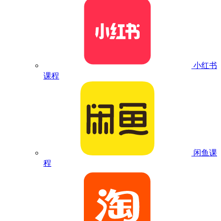
小红书
课程
闲鱼课
程