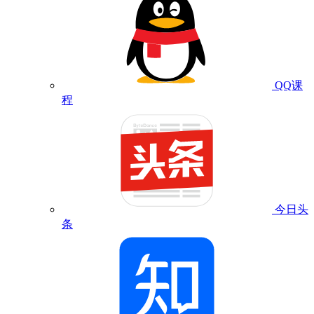
QQ课
程
今日头
条