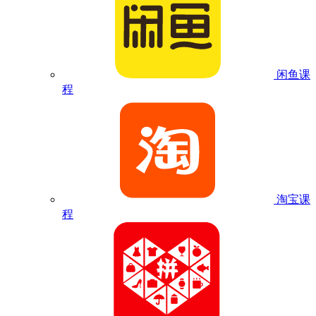
闲鱼课
程
淘宝课
程