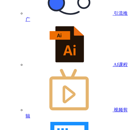
引流推
广
AI课程
视频剪
辑