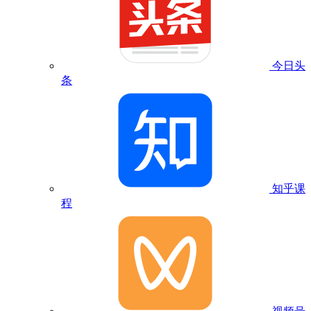
今日头
条
知乎课
程