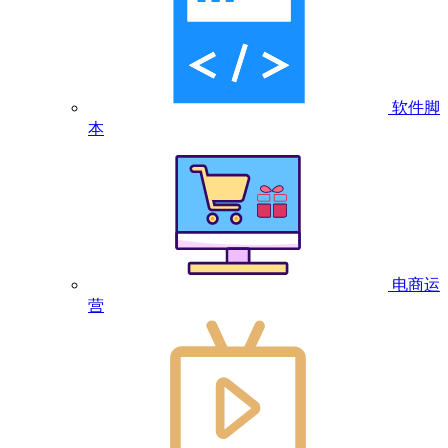
软件脚
本
电商运
营