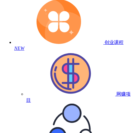
创业课程
NEW
网赚项
目