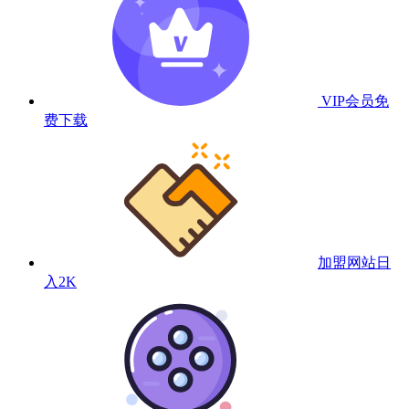
VIP会员
免
费下载
加盟网站
日
入2K