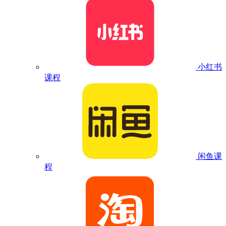
小红书
课程
闲鱼课
程