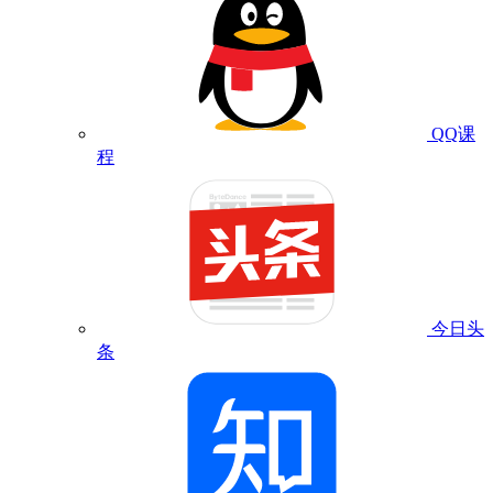
QQ课
程
今日头
条