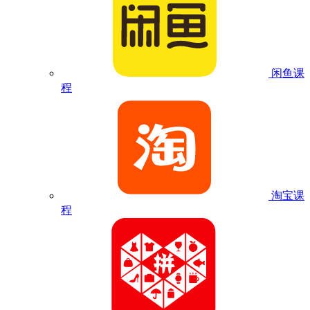
闲鱼课
程
淘宝课
程