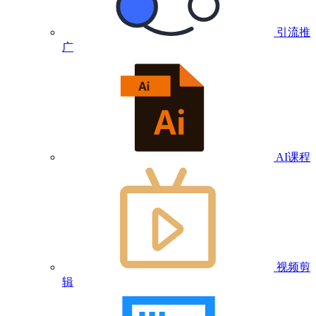
引流推
广
AI课程
视频剪
辑