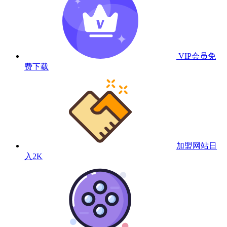
VIP会员
免
费下载
加盟网站
日
入2K