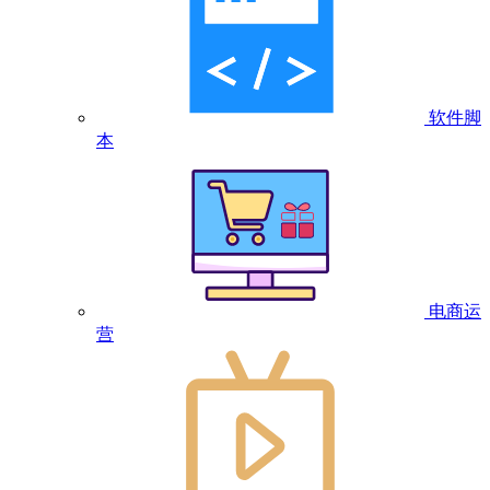
软件脚
本
电商运
营