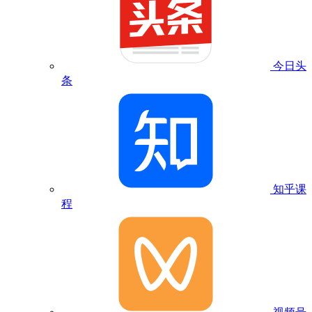
今日头
条
知乎课
程