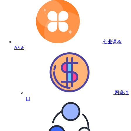
创业课程
NEW
网赚项
目