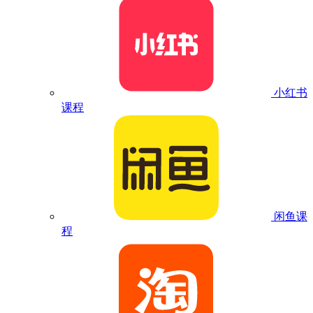
小红书
课程
闲鱼课
程