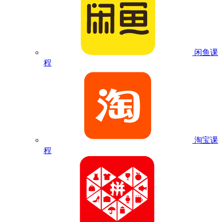
闲鱼课
程
淘宝课
程