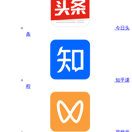
今日头
条
知乎课
程