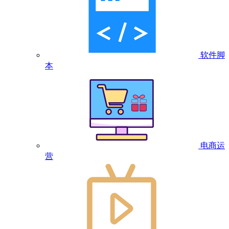
软件脚
本
电商运
营