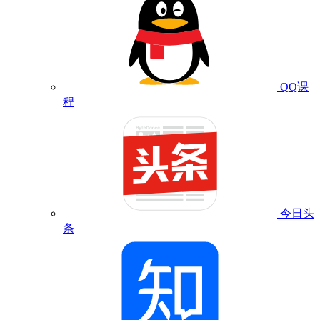
QQ课
程
今日头
条