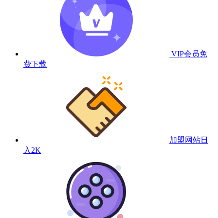
VIP会员
免
费下载
加盟网站
日
入2K