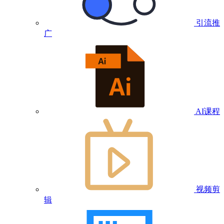
引流推
广
AI课程
视频剪
辑