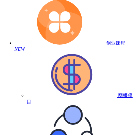
创业课程
NEW
网赚项
目