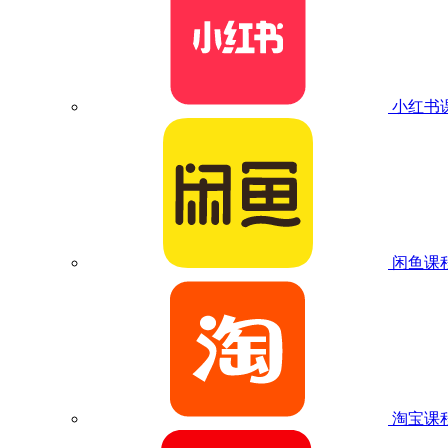
小红书
闲鱼课
淘宝课