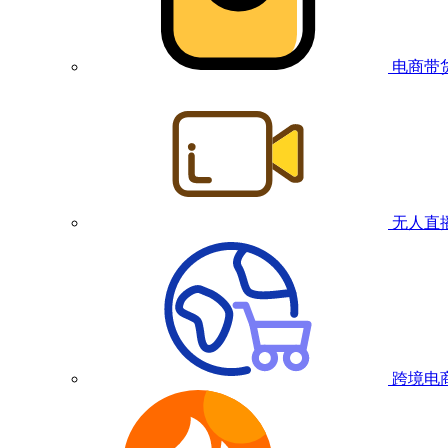
电商带
无人直
跨境电