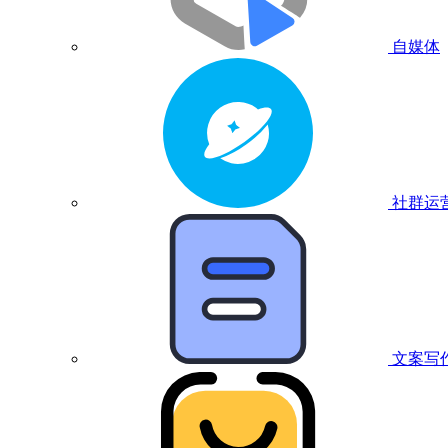
自媒体
社群运
文案写