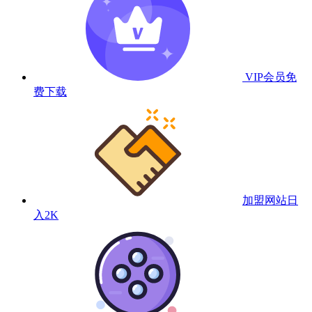
VIP会员
免
费下载
加盟网站
日
入2K