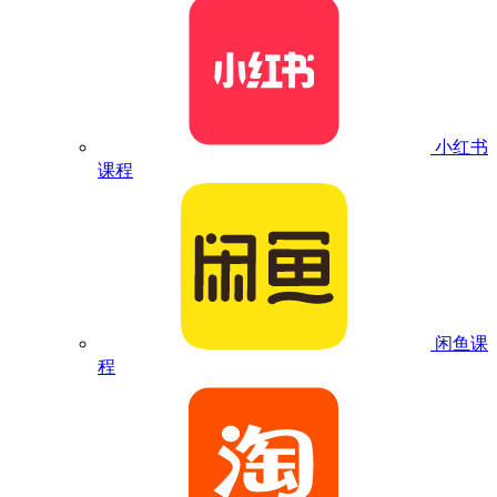
小红书
课程
闲鱼课
程