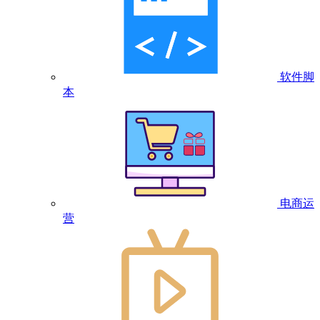
软件脚
本
电商运
营