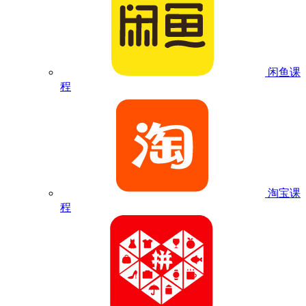
闲鱼课
程
淘宝课
程