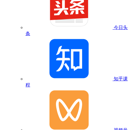
今日头
条
知乎课
程