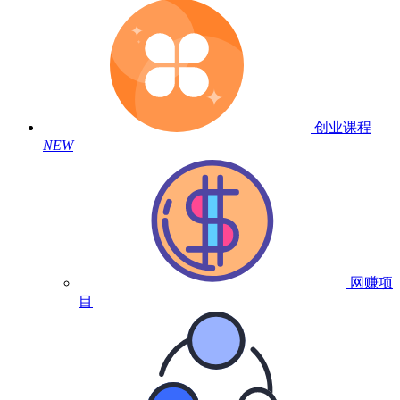
创业课程
NEW
网赚项
目