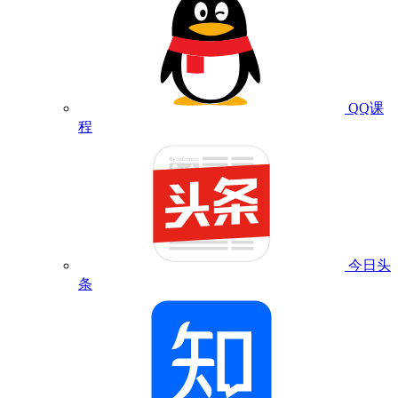
QQ课
程
今日头
条