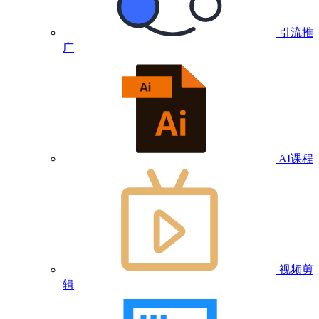
引流推
广
AI课程
视频剪
辑