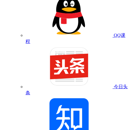
QQ课
程
今日头
条