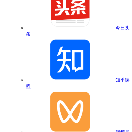
今日头
条
知乎课
程