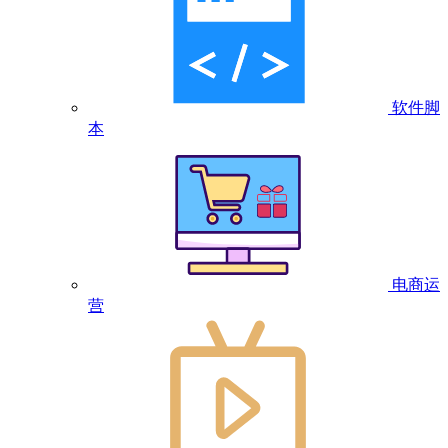
软件脚
本
电商运
营