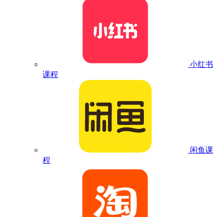
小红书
课程
闲鱼课
程