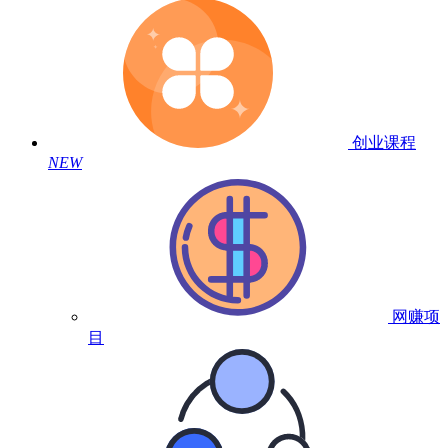
创业课程
NEW
网赚项
目