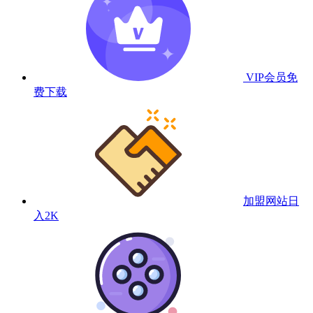
VIP会员
免
费下载
加盟网站
日
入2K