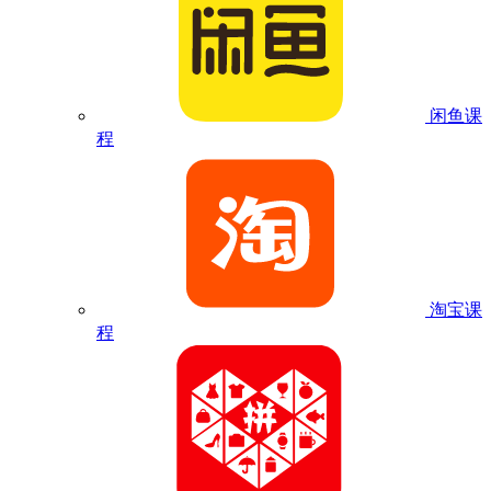
闲鱼课
程
淘宝课
程