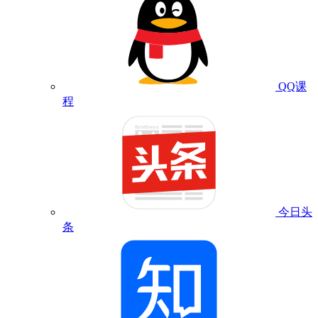
QQ课
程
今日头
条