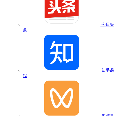
今日头
条
知乎课
程