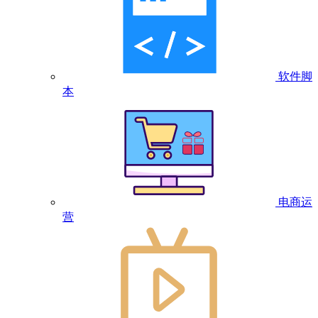
软件脚
本
电商运
营