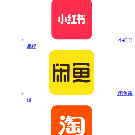
小红书
课程
闲鱼课
程