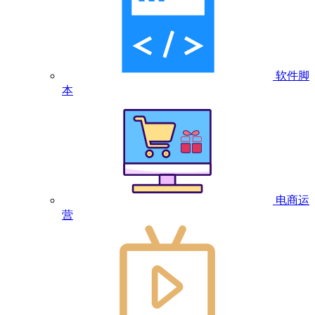
软件脚
本
电商运
营