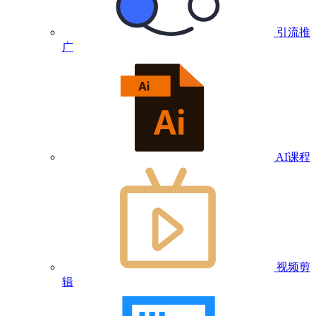
引流推
广
AI课程
视频剪
辑