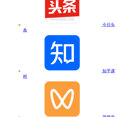
今日头
条
知乎课
程