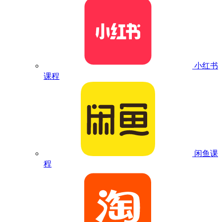
小红书
课程
闲鱼课
程