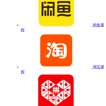
闲鱼课
程
淘宝课
程