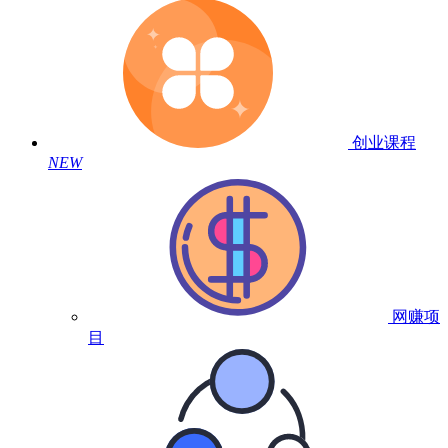
创业课程
NEW
网赚项
目