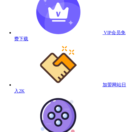
VIP会员
免
费下载
加盟网站
日
入2K