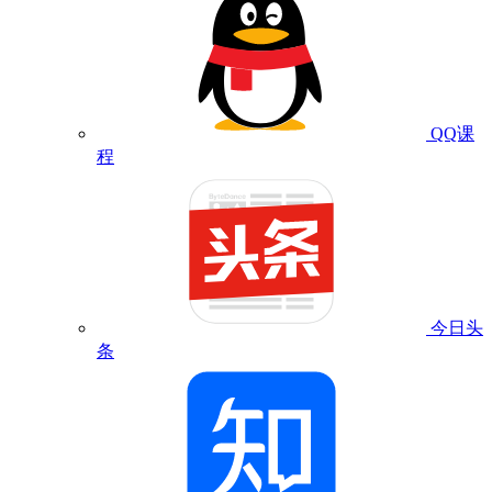
QQ课
程
今日头
条