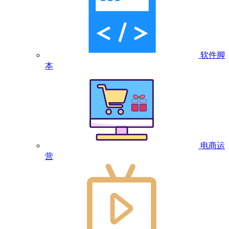
软件脚
本
电商运
营