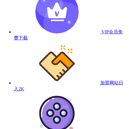
VIP会员
免
费下载
加盟网站
日
入2K