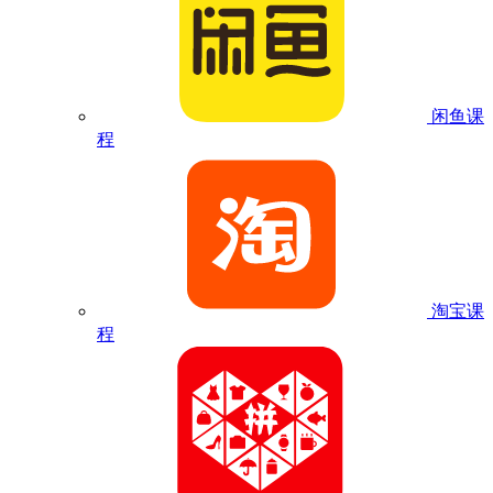
闲鱼课
程
淘宝课
程