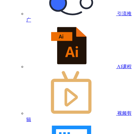
引流推
广
AI课程
视频剪
辑