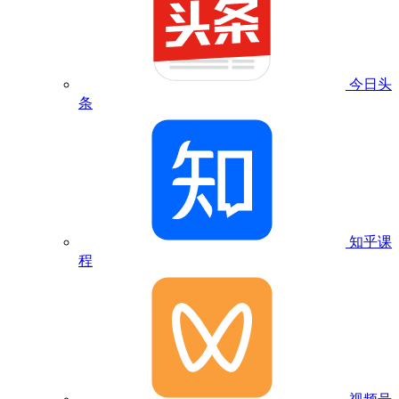
今日头
条
知乎课
程