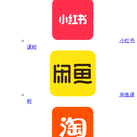
小红书
课程
闲鱼课
程