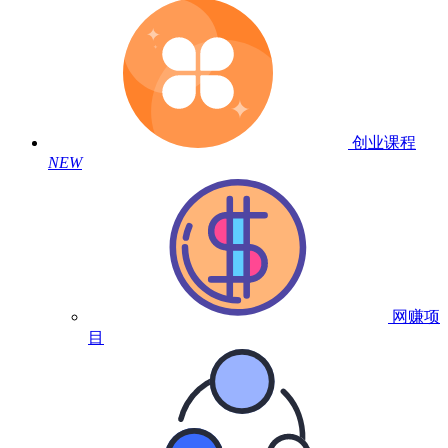
创业课程
NEW
网赚项
目