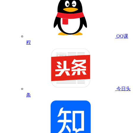
QQ课
程
今日头
条