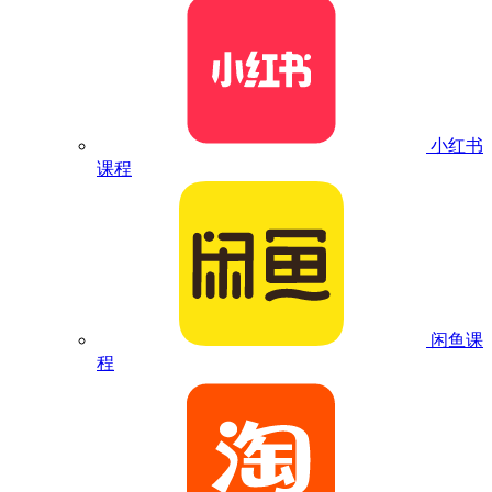
小红书
课程
闲鱼课
程