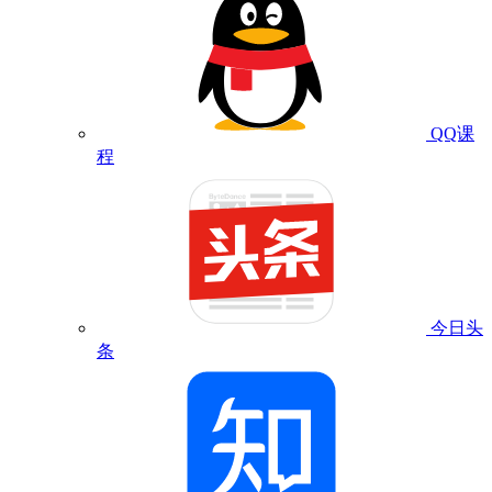
QQ课
程
今日头
条