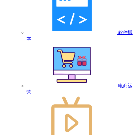
软件脚
本
电商运
营