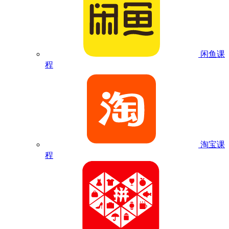
闲鱼课
程
淘宝课
程