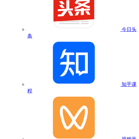
今日头
条
知乎课
程