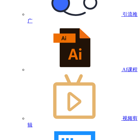
引流推
广
AI课程
视频剪
辑