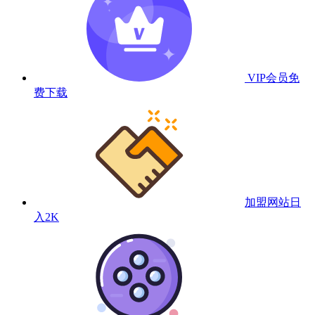
VIP会员
免
费下载
加盟网站
日
入2K