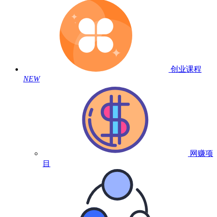
创业课程
NEW
网赚项
目