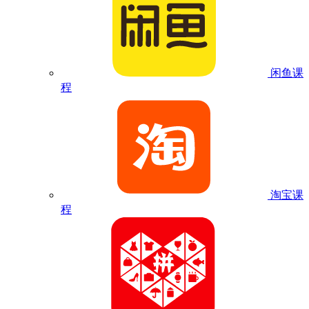
闲鱼课
程
淘宝课
程