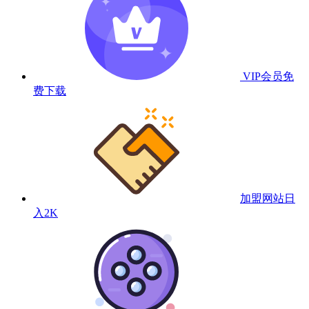
VIP会员
免
费下载
加盟网站
日
入2K