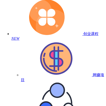
创业课程
NEW
网赚项
目