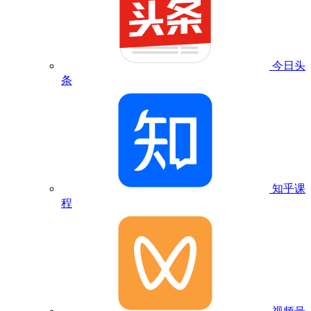
今日头
条
知乎课
程