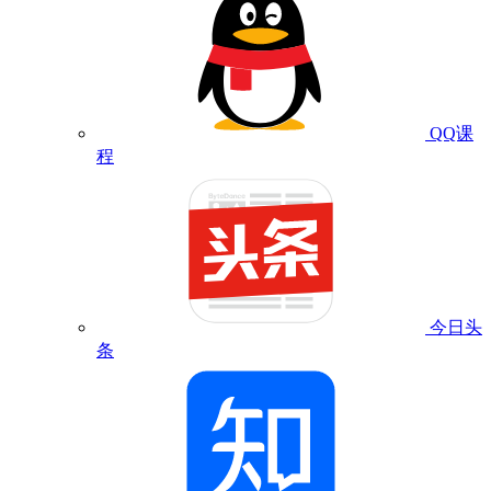
QQ课
程
今日头
条