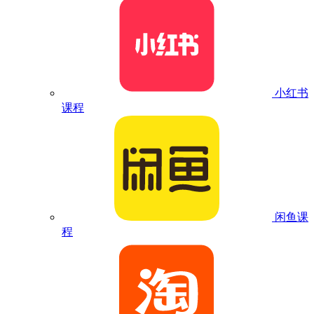
小红书
课程
闲鱼课
程