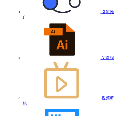
引流推
广
AI课程
视频剪
辑