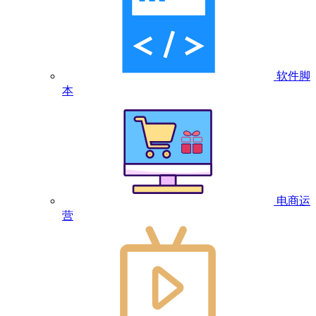
软件脚
本
电商运
营