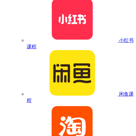
小红书
课程
闲鱼课
程