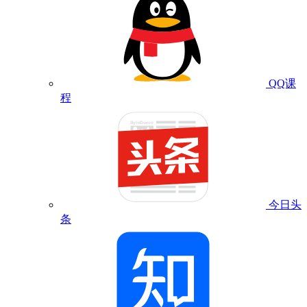
QQ课
程
今日头
条