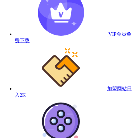
VIP会员
免
费下载
加盟网站
日
入2K