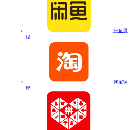
闲鱼课
程
淘宝课
程