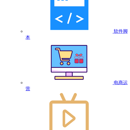
软件脚
本
电商运
营