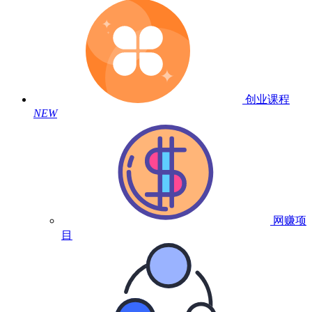
创业课程
NEW
网赚项
目