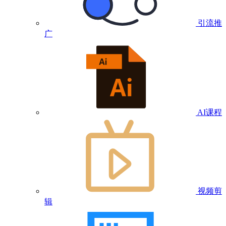
引流推
广
AI课程
视频剪
辑