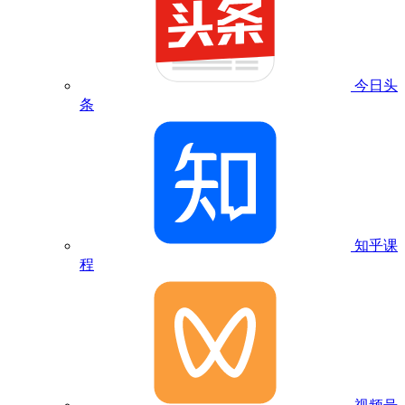
今日头
条
知乎课
程