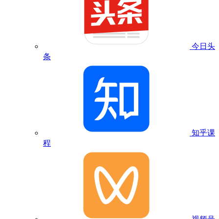
今日头
条
知乎课
程