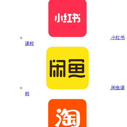
小红书
课程
闲鱼课
程