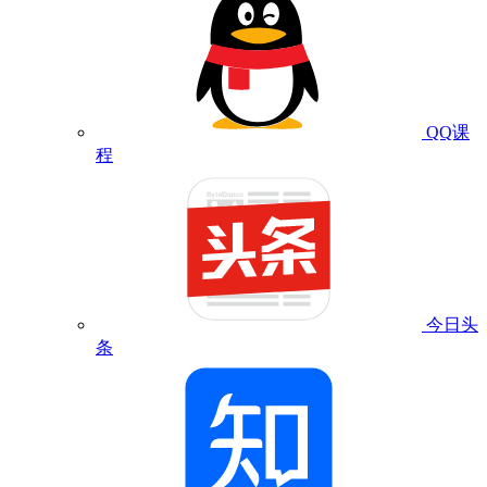
QQ课
程
今日头
条