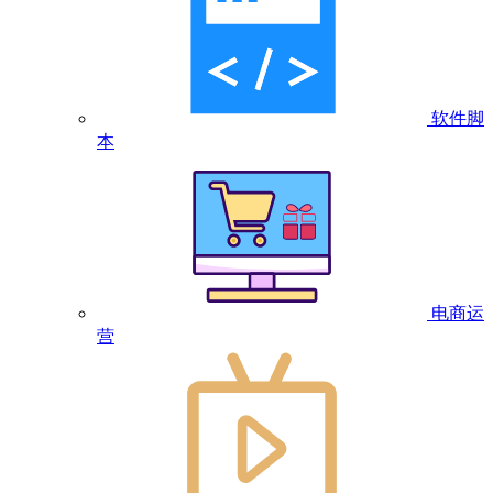
软件脚
本
电商运
营