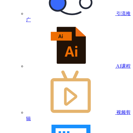
引流推
广
AI课程
视频剪
辑