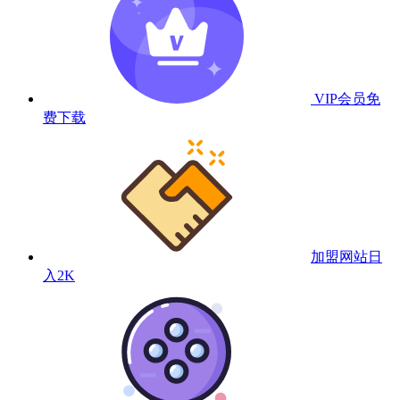
VIP会员
免
费下载
加盟网站
日
入2K