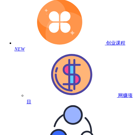
创业课程
NEW
网赚项
目