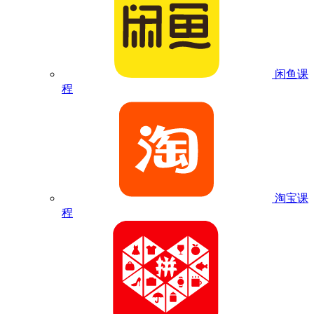
闲鱼课
程
淘宝课
程