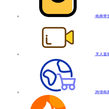
电商带
无人直
跨境电