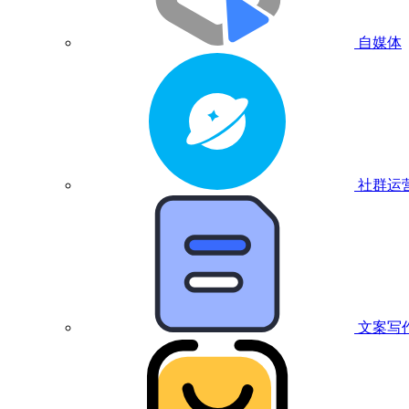
自媒体
社群运
文案写