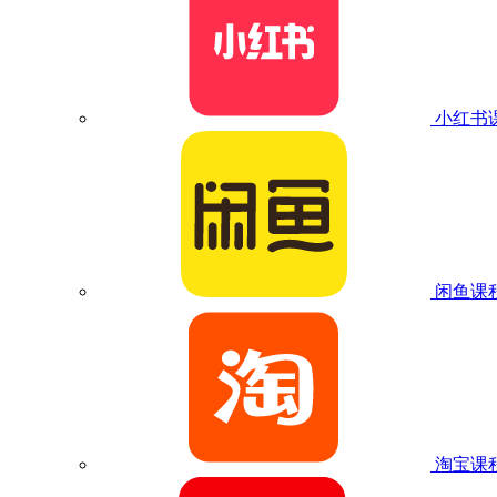
小红书
闲鱼课
淘宝课