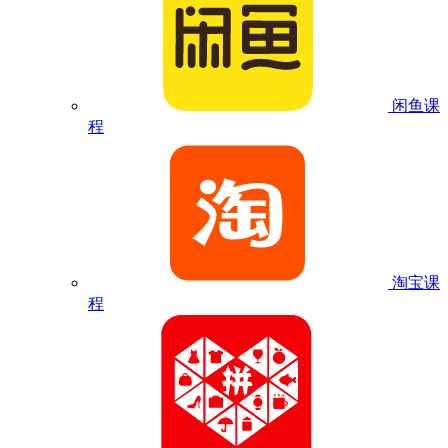
闲鱼课
程
淘宝课
程