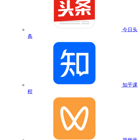
今日头
条
知乎课
程