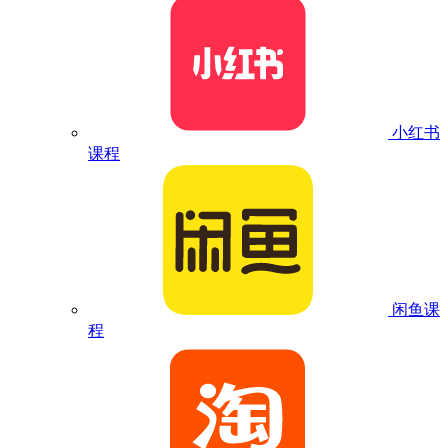
小红书
课程
闲鱼课
程