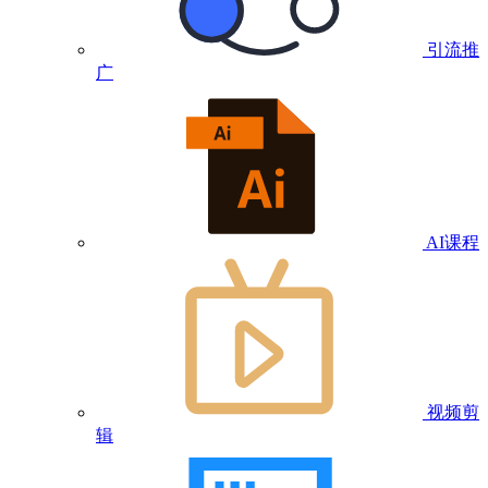
引流推
广
AI课程
视频剪
辑