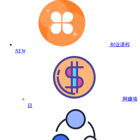
创业课程
NEW
网赚项
目