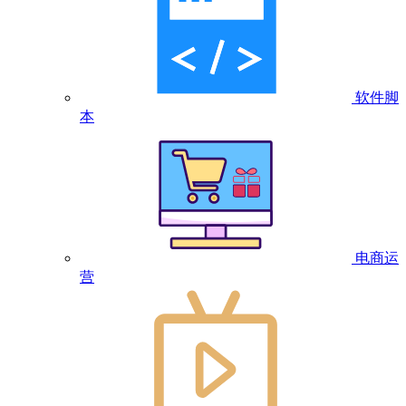
软件脚
本
电商运
营