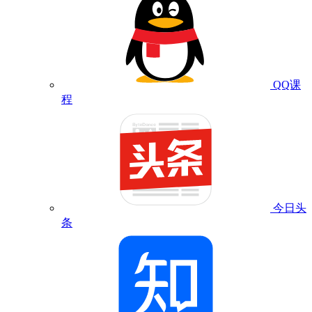
QQ课
程
今日头
条