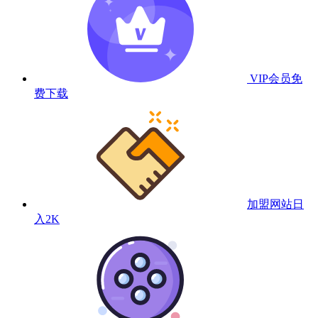
VIP会员
免
费下载
加盟网站
日
入2K