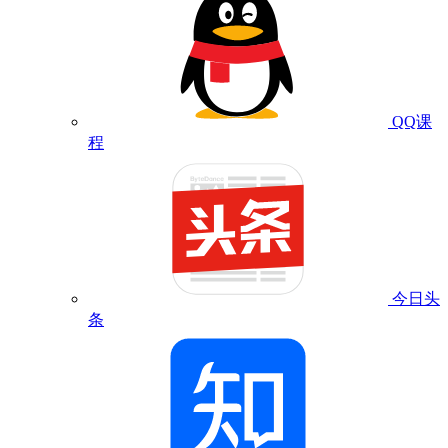
QQ课
程
今日头
条