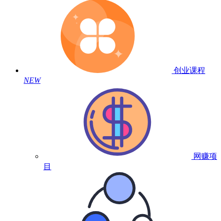
创业课程
NEW
网赚项
目