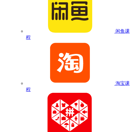
闲鱼课
程
淘宝课
程