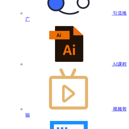
引流推
广
AI课程
视频剪
辑