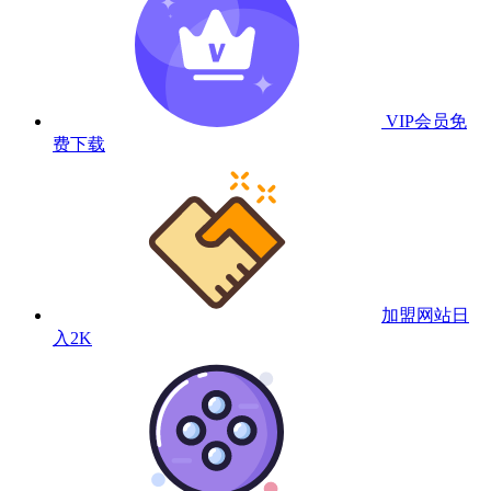
VIP会员
免
费下载
加盟网站
日
入2K