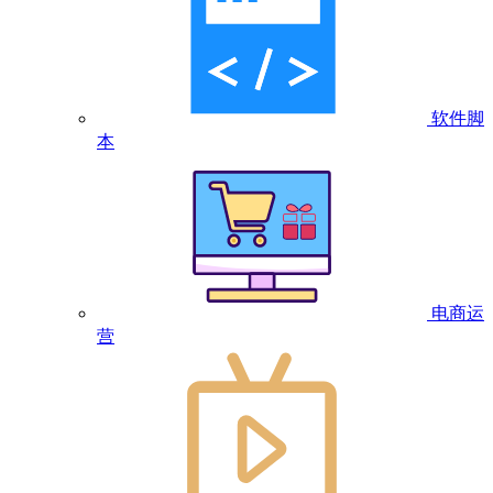
软件脚
本
电商运
营