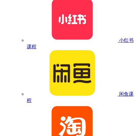
小红书
课程
闲鱼课
程