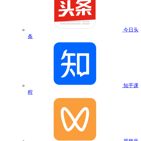
今日头
条
知乎课
程