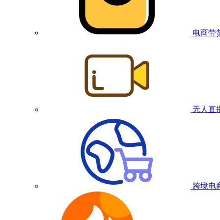
电商带
无人直
跨境电