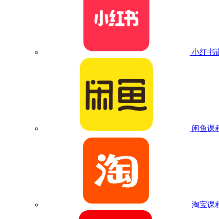
小红书
闲鱼课
淘宝课