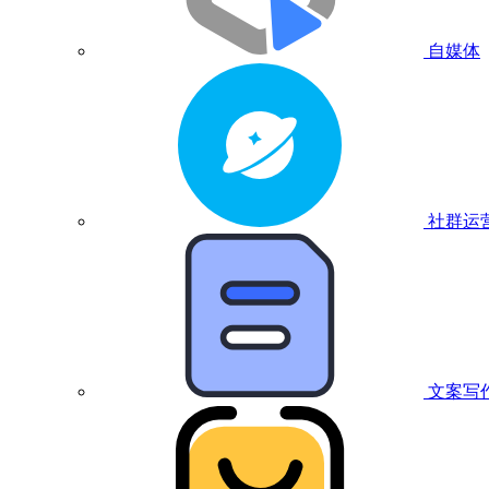
自媒体
社群运
文案写