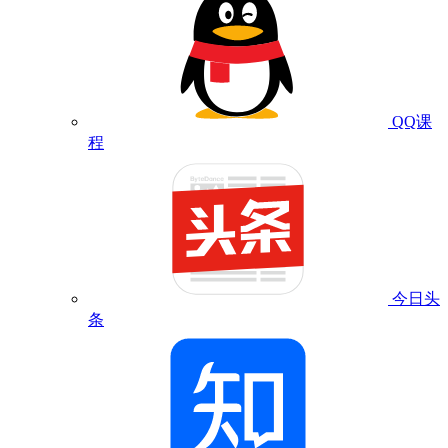
QQ课
程
今日头
条