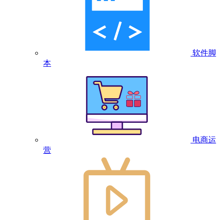
软件脚
本
电商运
营