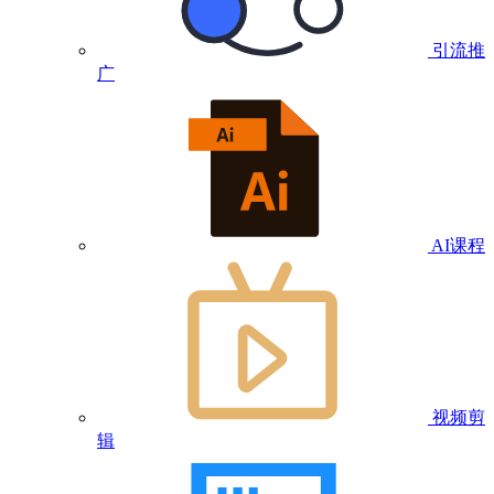
引流推
广
AI课程
视频剪
辑