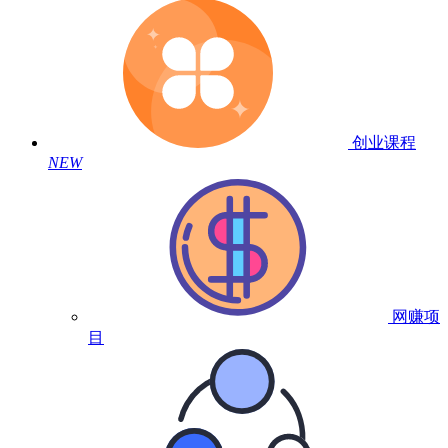
创业课程
NEW
网赚项
目