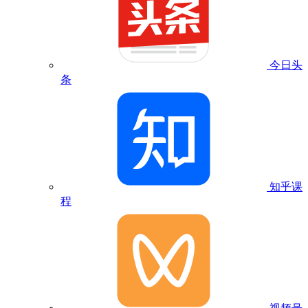
今日头
条
知乎课
程