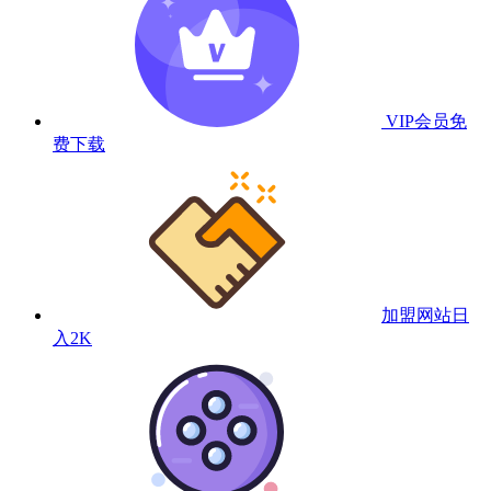
VIP会员
免
费下载
加盟网站
日
入2K