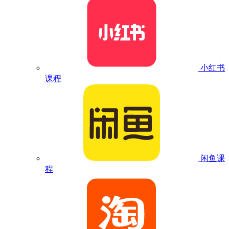
小红书
课程
闲鱼课
程