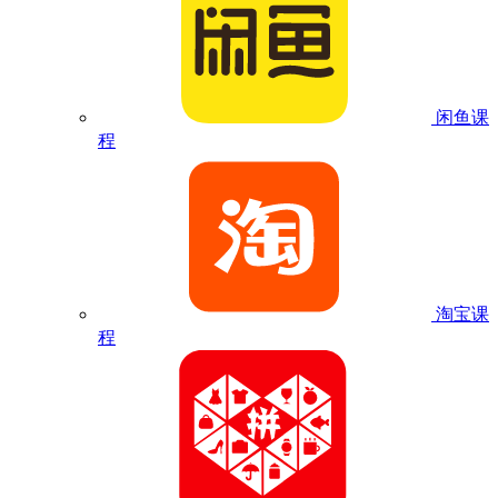
闲鱼课
程
淘宝课
程