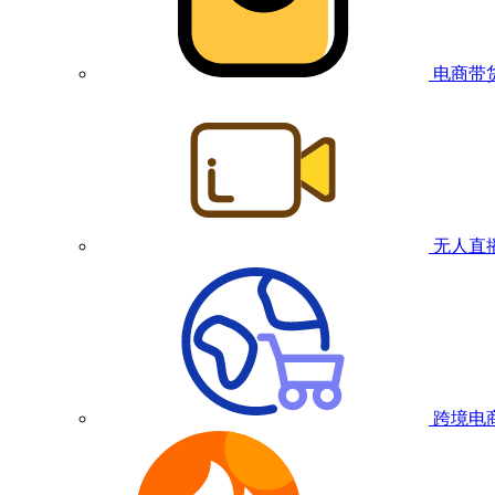
电商带
无人直
跨境电