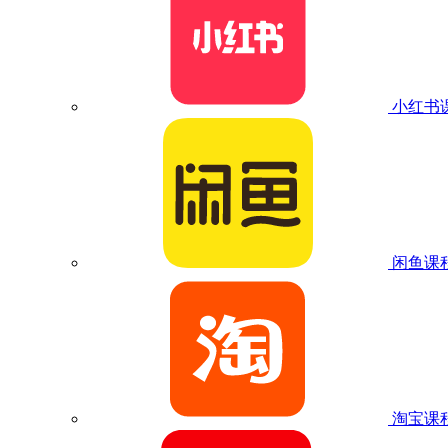
小红书
闲鱼课
淘宝课