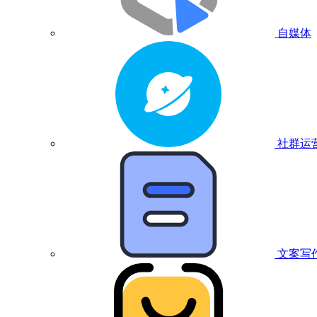
自媒体
社群运
文案写