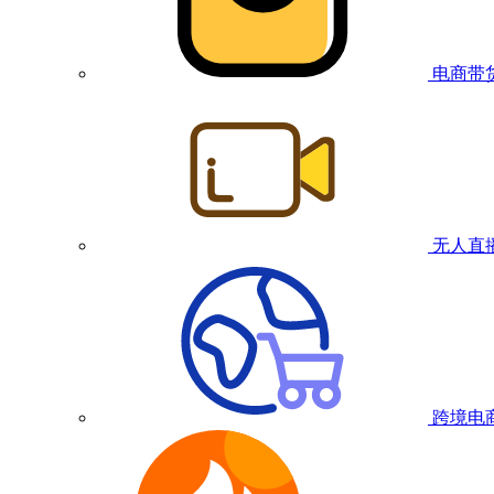
电商带
无人直
跨境电