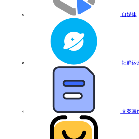
自媒体
社群运
文案写