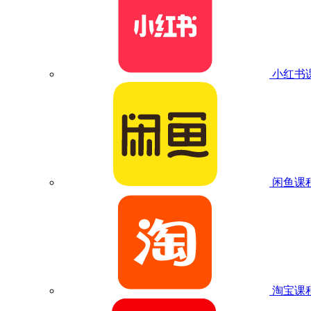
小红书
闲鱼课
淘宝课