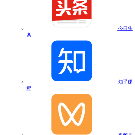
今日头
条
知乎课
程