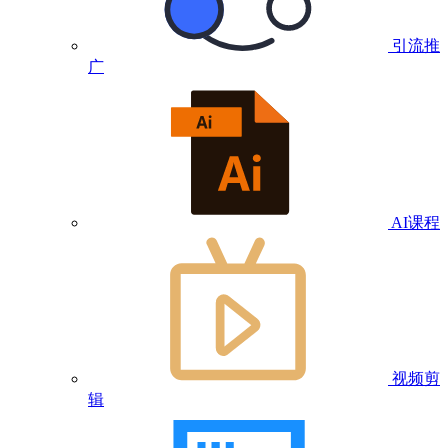
引流推
广
AI课程
视频剪
辑