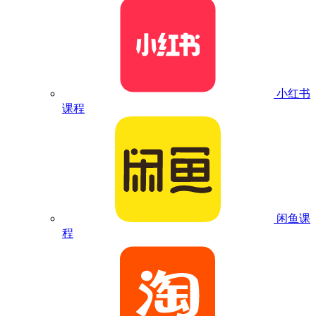
小红书
课程
闲鱼课
程