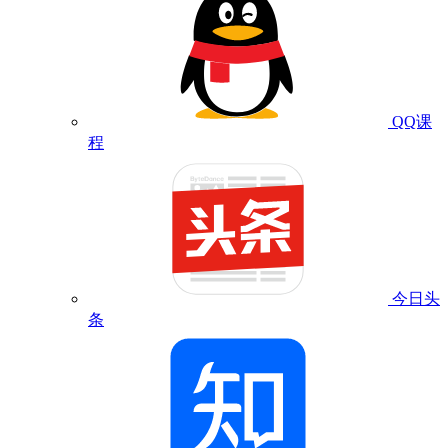
QQ课
程
今日头
条