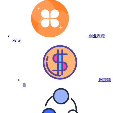
创业课程
NEW
网赚项
目