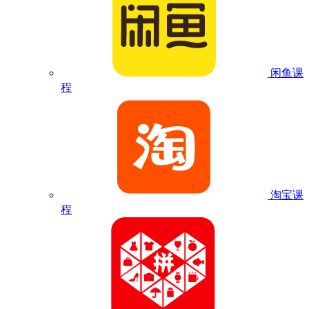
闲鱼课
程
淘宝课
程