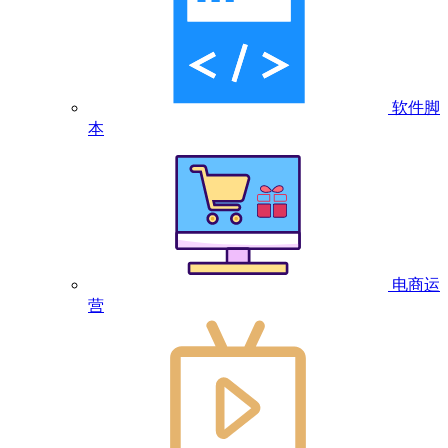
软件脚
本
电商运
营