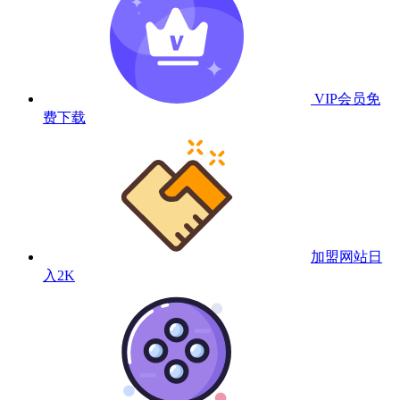
VIP会员
免
费下载
加盟网站
日
入2K